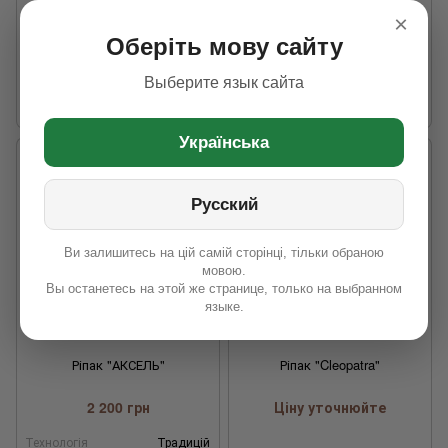
2 100 грн
2 800 грн
×
Оберіть мову сайту
Выберите язык сайта
Технологія
Під
Технологія
Під Евро-
вирощуваня ріпаку
Гліфосати
вирощуваня ріпаку
Лайтнінг
Українська
Русский
Ви залишитесь на цій самій сторінці, тільки обраною
мовою.
Вы останетесь на этой же странице, только на выбранном
языке.
Ріпак "АКСЕЛЬ"
Ріпак "Cleopatra"
2 200 грн
Ціну уточнюйте
Технологія
Традицій