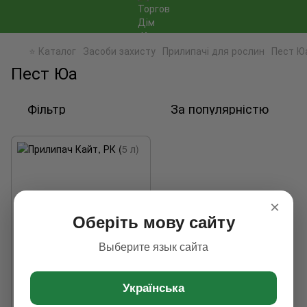
⭐ Каталог
Засоби захисту
Прилипачі для рослин
Пест Ю
Пест Юа
Фільтр
За популярністю
×
Оберіть мову сайту
Выберите язык сайта
Українська
Прилипач Кайт, РК (5 л)