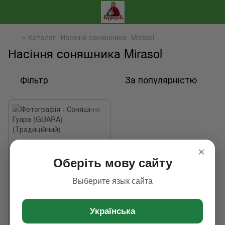
⭐ Каталог
Насіння соняшника
Mirasol
Насіння соняшника Mirasol
Фільтр
За популярністю
×
Оберіть мову сайту
Выберите язык сайта
Українська
Соняшник Гуара (GUARA)
(Традиційний)