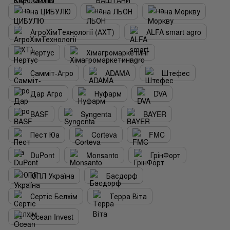
на ЦИБУЛЮ
на ЛЬОН
на Моркву
АгроХімТехнології (АХТ)
ALFA smart agro
Нертус
Хімагромаркетинг
Самміт-Агро
ADAMA
Штефес
Дар Агро
Нуфарм
DVA
BASF
Syngenta
BAYER
Пест Юа
Corteva
FMC
DuPont
Monsanto
ГрінФорт
ЮПЛ Україна
Басдорф
Сертіс Белхім
Терра Віта
Ocean Invest