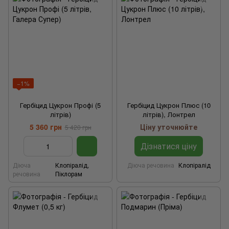
−1%
Гербіцид Цукрон Профі (5
Гербіцид Цукрон Плюс (10
літрів)
літрів), Лонтрел
5 360 грн
Ціну уточнюйте
5 420 грн
Дізнатися ціну
Діюча
Клопіралід,
Діюча речовина
Клопіралід
речовина
Піклорам