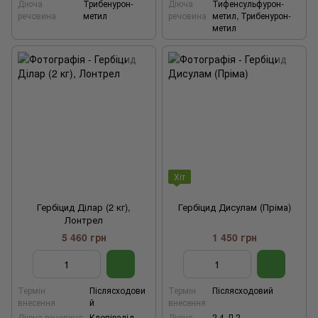
Діюча
Трибенурон-
Діюча
Тифенсульфурон-
речовина
метил
речовина
метил, Трибенурон-
метил
Хіт
Гербіцид Ділар (2 кг),
Гербіцид Дисулам (Пріма)
Лонтрел
5 460 грн
1 450 грн
Термін
Післясходови
Термін
Післясходовий
внесення
й
внесення
Діюча речовина
Клопіралід
Діюча
2,4-Д 2-