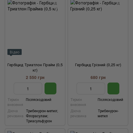
Відео
Гербіцид Триатлон Прайм (0,5
Гербіцид Грізний (0,25 кг)
кг)
2 550 грн
680 грн
Термін
Післясходовий
Термін
Післясходовий
внесення
внесення
Діюча
Трибенурон-метил;
Діюча
Трибенурон-
речовина
Флорасулам;
речовина
метил
Триасульфурон