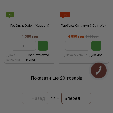
Хіт
−4%
Гербіцид Оріон (Хармоні)
Гербіцид Оптимум (10 літрів)
1 380 грн
4 850 грн
5 060 грн
Діюча
Тифенсульфурон-
Діюча речовина
Дикамба
речовина
метил
Показати ще 20 товарів
Назад
Вперед
1
з 4