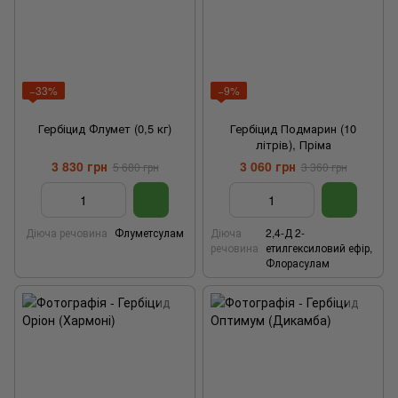
−33%
−9%
Гербіцид Флумет (0,5 кг)
Гербіцид Подмарин (10
літрів), Пріма
3 830 грн
3 060 грн
5 680 грн
3 360 грн
Діюча речовина
Флуметсулам
Діюча
2,4-Д 2-
речовина
етилгексиловий ефір,
Флорасулам