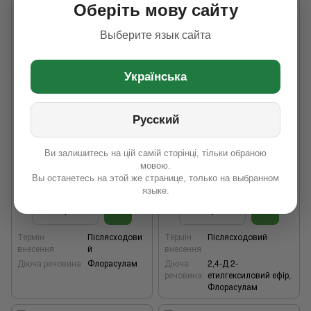
Оберіть мову сайту
Выберите язык сайта
Українська
Русский
Відео
Хіт
Ви залишитесь на цій самій сторінці, тільки обраною
Гербіцид Хаммер (0.500
Гербіцид Хаммер Дуо (5
мовою.
літрів)
літрів), Пріма
Вы останетесь на этой же странице, только на выбранном
2 040 грн
1 700 грн
языке.
Термін
Післясходови
Термін
Післясходовий
внесення
й
внесення
Діюча речовина
Флорасулам
Діюча
2,4-Д 2-
речовина
етилгексиловий ефір,
Флорасулам