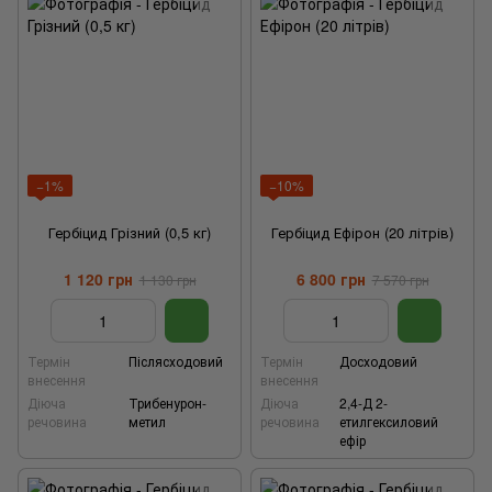
−1%
−10%
Гербіцид Грізний (0,5 кг)
Гербіцид Ефірон (20 літрів)
1 120 грн
6 800 грн
1 130 грн
7 570 грн
Термін
Післясходовий
Термін
Досходовий
внесення
внесення
Діюча
Трибенурон-
Діюча
2,4-Д 2-
речовина
метил
речовина
етилгексиловий
ефір