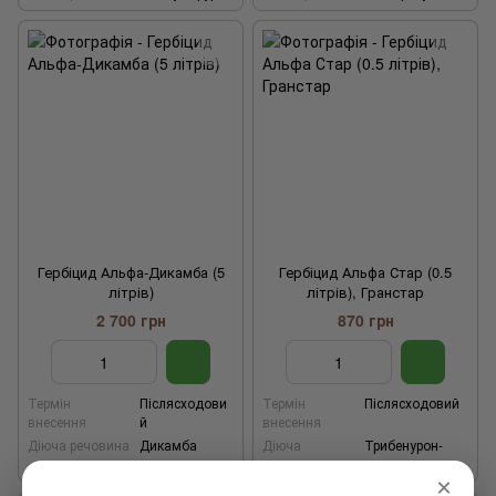
Гербіцид Альфа-Дикамба (5
Гербіцид Альфа Стар (0.5
літрів)
літрів), Гранстар
2 700 грн
870 грн
Термін
Післясходови
Термін
Післясходовий
внесення
й
внесення
Діюча речовина
Дикамба
Діюча
Трибенурон-
речовина
метил
×