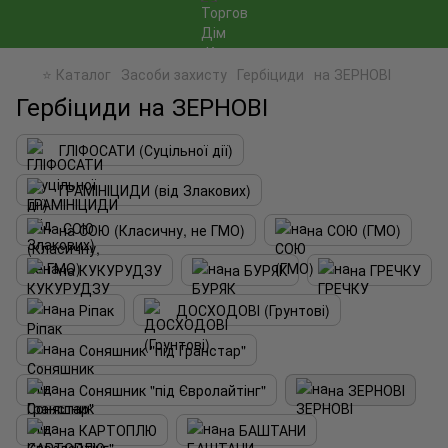
⭐ Каталог
Засоби захисту
Гербіциди
на ЗЕРНОВІ
Гербіциди на ЗЕРНОВІ
ГЛІФОСАТИ (Суцільної дії)
ГРАМІНІЦИДИ (від Злакових)
на СОЮ (Класичну, не ГМО)
на СОЮ (ГМО)
на КУКУРУДЗУ
на БУРЯК
на ГРЕЧКУ
на Ріпак
ДОСХОДОВІ (Грунтові)
на Соняшник "під Гранстар"
на Соняшник "під Євролайтінг"
на ЗЕРНОВІ
на КАРТОПЛЮ
на БАШТАНИ