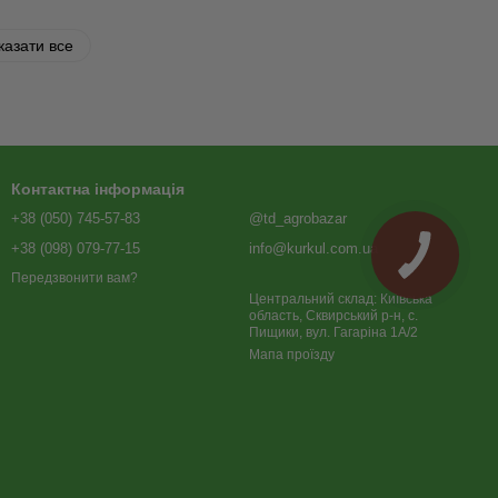
казати все
Контактна інформація
+38 (050) 745-57-83
@td_agrobazar
+38 (098) 079-77-15
info@kurkul.com.ua
Передзвонити вам?
Центральний склад: Київська
область, Сквирський р-н, с.
Пищики, вул. Гагаріна 1А/2
Мапа проїзду