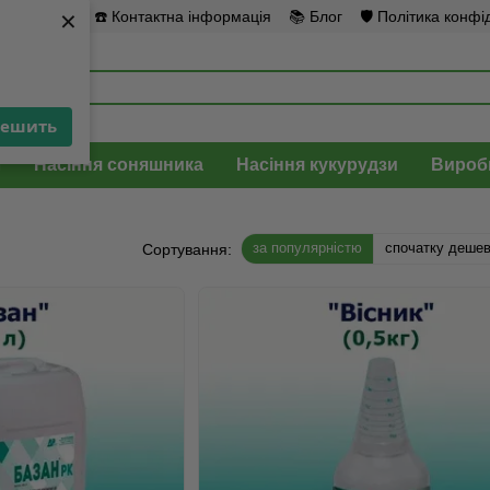
×
×
повернення
☎️ Контактна інформація
📚 Блог
🛡️ Політика конфі
решить
решить
л
Насіння соняшника
Насіння кукурудзи
Вироб
за популярністю
спочатку деше
Сортування: