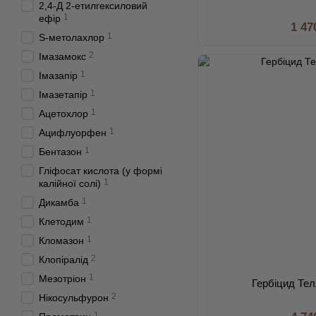
2,4-Д 2-етилгексиловий
1
ефір
1 47
1
S-метолахлор
2
Імазамокс
1
Імазапір
1
Імазетапір
1
Ацетохлор
1
Ацифлуорфен
1
Бентазон
Гліфосат кислота (у формі
1
калійної солі)
1
Дикамба
1
Клетодим
1
Кломазон
2
Клопіралід
1
Мезотріон
Гербіцид Тел
2
Нікосульфурон
1