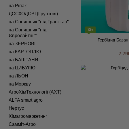
на Ріпак
ДОСХОДОВІ (Грунтові)
на Соняшник "під Гранстар"
на Соняшник "під
Хіт
Євролайтінг"
Гербіцид Базан 
на ЗЕРНОВІ
на КАРТОПЛЮ
7 79
на БАШТАНИ
на ЦИБУЛЮ
на ЛЬОН
на Моркву
АгроХімТехнології (АХТ)
ALFA smart agro
Нертус
Хімагромаркетинг
Самміт-Агро