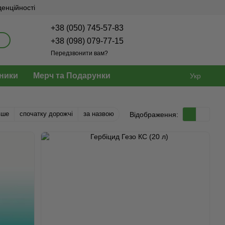
денційності
+38 (050) 745-57-83
+38 (098) 079-77-15
Передзвонити вам?
ники
Мерч та Подарунки
Укр
вше
спочатку дорожчі
за назвою
Відображення: