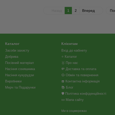
Назад
1
2
Вперед
По
Каталог
Клієнтам
Засоби захисту
Вхід до кабінету
Добрива
⭐ Каталог
Посівний матеріал
🥇 Про нас
Насіння соняшника
💸 Доставка та оплата
Насіння кукурудзи
💱 Обмін та повернення
Виробники
☎️ Контактна інформація
Мерч та Подарунки
📚 Блог
🛡️ Політика конфіденційності
📜 Мапа сайту
Ми в соцмережах