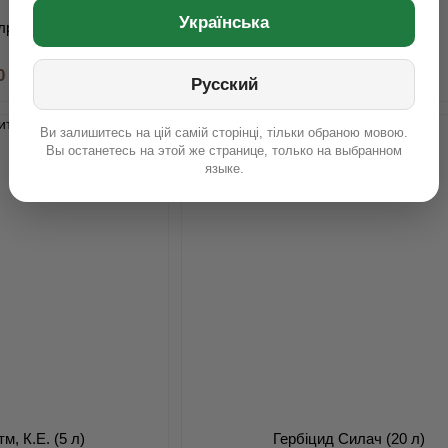
Українська
лрайт (20 л)
Гербіцид ПАС, рк (5 л)
0 грн
2 060 грн
Русский
Ви залишитесь на цій самій сторінці, тільки обраною мовою.
Вы останетесь на этой же странице, только на выбранном
языке.
м, К.Е. (5 л)
Гербіцид Силач (20 л)