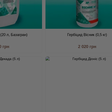
(20 л, Базагран)
Гербіцид Вісник (0,5 кг)
0 грн
2 020 грн