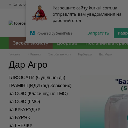
⭐ Каталог
🥇 Про нас
💸 Доставка та оплата
💱 Обмін та 
Перейти до основного контенту
Разрешите сайту kurkul.com.ua
Разрешите сайту kurkul.com.ua
отправлять вам уведомления на
отправлять вам уведомления на
рабочий стол
рабочий стол
Запретить
Запретить
Раз
Раз
Powered by SendPulse
Powered by SendPulse
Засоби захисту
Добрива
Посівний матеріа
Головна
⭐ Каталог
Засоби захисту
Гербіциди
Дар Агро
Дар Агро
ГЛІФОСАТИ (Суцільної дії)
ГРАМІНІЦИДИ (від Злакових)
на СОЮ (Класичну, не ГМО)
на СОЮ (ГМО)
на КУКУРУДЗУ
на БУРЯК
на ГРЕЧКУ