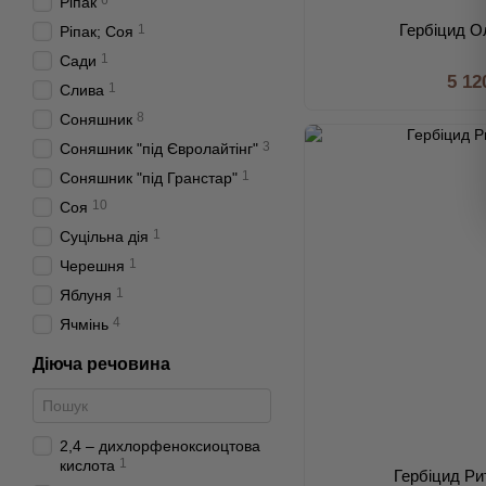
6
Ріпак
Гербіцид О
1
Ріпак; Соя
1
Сади
5 12
1
Слива
8
Соняшник
3
Соняшник "під Євролайтінг"
1
Соняшник "під Гранстар"
10
Соя
1
Суцільна дія
1
Черешня
1
Яблуня
4
Ячмінь
Діюча речовина
2,4 – дихлорфеноксиоцтова
1
кислота
Гербіцид Рит