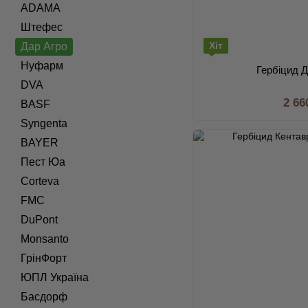
ADAMA
Штефес
Хіт
Дар Агро
Нуфарм
Гербіцид Д
DVA
2 66
BASF
Syngenta
BAYER
Пест Юа
Corteva
FMC
DuPont
Monsanto
ГрінФорт
ЮПЛ Україна
Басдорф