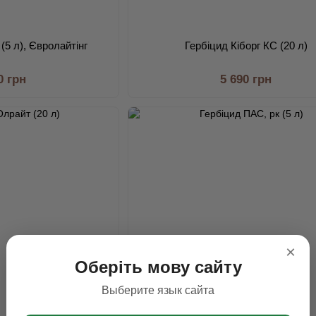
(5 л), Євролайтінг
Гербіцид Кіборг КС (20 л)
0 грн
5 690 грн
×
Оберіть мову сайту
Выберите язык сайта