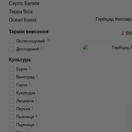
Сертіс Белхім
Терра Віта
Гербіцид Кентавр 
Ocean Invest
Термін внесення
2 90
19
Післясходовий
7
Досходовий
Культура
2
Буряк
1
Виноград
2
Горох
7
Кукурудза
1
Люцерна
1
Персик
4
Пшениця
1
Пщениця