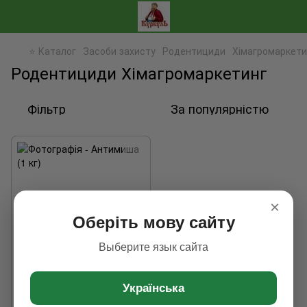
⭐ Каталог
Засоби захисту
Родентициди
Хімагромаркети
Родентициди Хімагромаркетинг
Фільтр
За популярністю
×
Оберіть мову сайту
Выберите язык сайта
Українська
Антимиша (1 кг)