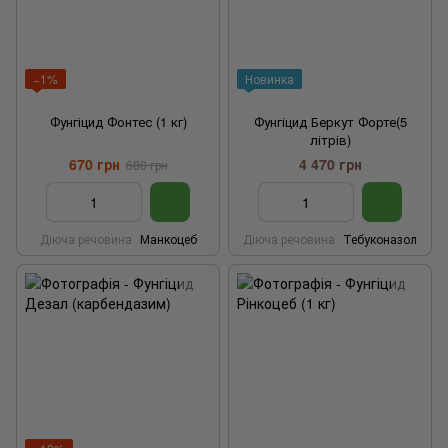
−1%
Новинка
Фунгіцид Фонтес (1 кг)
Фунгіцид Беркут Форте(5
літрів)
670 грн
4 470 грн
680 грн
Діюча речовина
Манкоцеб
Діюча речовина
Тебуконазол