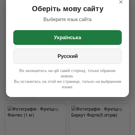
×
Оберіть мову сайту
Выберите язык сайта
Українська
Хіт
−9%
Фунгіцид Фіделіс (5 літрів)
Фунгіцид Флуафол (5 літрів)
Русский
3 220 грн
3 210 грн
3 560 грн
3 510 грн
Ви залишитесь на цій самій сторінці, тільки обраною
мовою.
Вы останетесь на этой же странице, только на выбранном
языке.
Діюча
Дифеноконазол,
Діюча речовина
Флутріафол
речовина
Тіофанат-метил