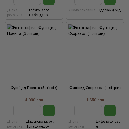
Діюча
Тебуконазол,
Діюча речовина
Гідроксид міді
речовина
Тіабендазол
Фунгіцид Прента (5 літрів)
Фунгіцид Скоразол (1 літрів)
4 090 грн
1 650 грн
Діюча
Дифеноконазол,
Діюча
Дифеноконазо
речовина
Триадимефон
речовина
л