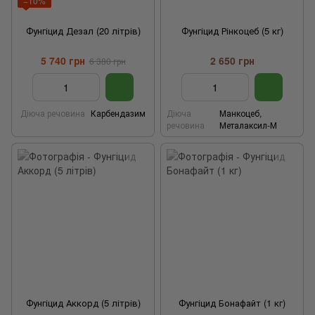
−10%
Фунгіцид Дезал (20 літрів)
Фунгіцид Рінкоцеб (5 кг)
5 740 грн
2 650 грн
6 380 грн
Діюча речовина
Карбендазим
Діюча
Манкоцеб,
речовина
Металаксил-М
Фунгіцид Аккорд (5 літрів)
Фунгіцид Бонафайт (1 кг)