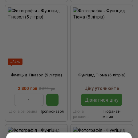
−24%
Фунгіцид Тіназол (5 літрів)
Фунгіцид Тіома (5 літрів)
2 800 грн
Ціну уточнюйте
3 670 грн
Дізнатися ціну
Діюча речовина
Пропіконазол
Діюча
Тіофанат-
речовина
метил