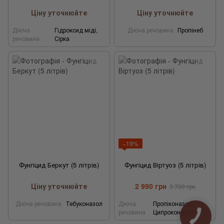
Ціну уточнюйте
Ціну уточнюйте
Діюча
Гідроксид міді,
Діюча речовина
Пропінеб
речовина
Сірка
−19%
Фунгіцид Беркут (5 літрів)
Фунгіцид Віртуоз (5 літрів)
Ціну уточнюйте
2 990 грн
3 700 грн
Діюча речовина
Тебуконазол
Діюча
Пропіконазол,
речовина
Ципроконазол