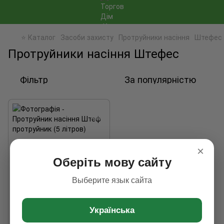
⭐ Каталог
Засоби захисту
Протруйники насіння
Штефес
Протруйники насіння Штефес
Фільтр
За популярністю
×
Оберіть мову сайту
Выберите язык сайта
Українська
Протруйник насіння Штеф
протруйник (5 літрів)