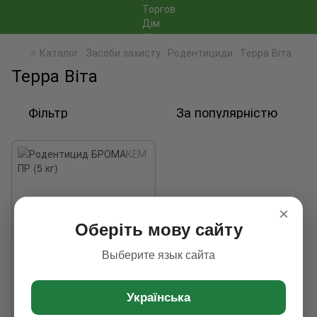
⭐ Каталог
Засоби захисту
Родентициди
Терра Віта
Терра Віта
Фільтр
За популярністю
×
Оберіть мову сайту
Выберите язык сайта
Українська
Родентицид БРОМАКЕМ ПР (5
кг)