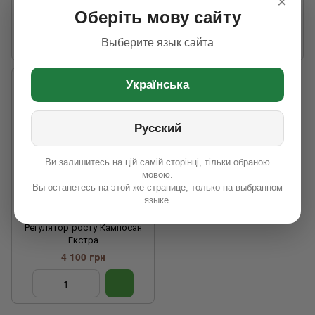
×
2 440 грн
8 740 грн
Оберіть мову сайту
Выберите язык сайта
Українська
Русский
Ви залишитесь на цій самій сторінці, тільки обраною
мовою.
Вы останетесь на этой же странице, только на выбранном
языке.
Регулятор росту Кампосан
Екстра
4 100 грн