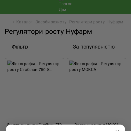
⭐ Каталог
Засоби захисту
Регулятори росту
Нуфарм
Регулятори росту Нуфарм
Фільтр
За популярністю
Регулятор росту Стабілан 750
Регулятор росту МОКСА
SL