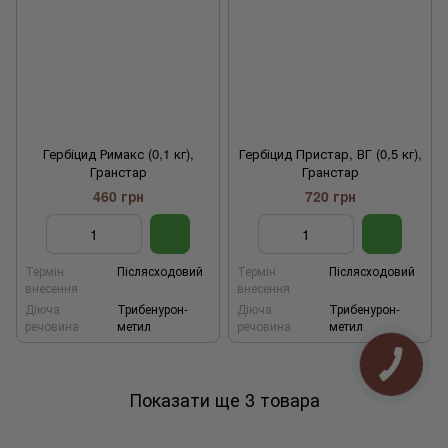
Гербіцид Римакс (0,1 кг),
Гербіцид Пристар, ВГ (0,5 кг),
Гранстар
Гранстар
460 грн
720 грн
Термін
Післясходовий
Термін
Післясходовий
внесення
внесення
Діюча
Трибенурон-
Діюча
Трибенурон-
речовина
метил
речовина
метил
Показати ще 3 товара