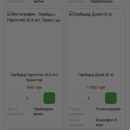
речовина
метил
речовина
Тербутилазин
Гербіцид Герсотил (0,5 кг),
Гербіцид Доля (5 л)
Гранстар
840 грн
1 820 грн
Діюча
Трибенурон-
Термін
Післясходовий
речовина
метил
внесення
Діюча
Хізалофоп-П-
речовина
етил