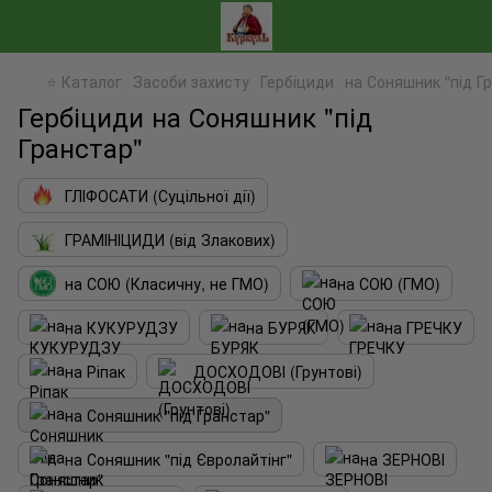
⭐ Каталог
Засоби захисту
Гербіциди
на Соняшник "під Г
Гербіциди на Соняшник "під
Гранстар"
ГЛІФОСАТИ (Суцільної дії)
ГРАМІНІЦИДИ (від Злакових)
на СОЮ (Класичну, не ГМО)
на СОЮ (ГМО)
на КУКУРУДЗУ
на БУРЯК
на ГРЕЧКУ
на Ріпак
ДОСХОДОВІ (Грунтові)
на Соняшник "під Гранстар"
на Соняшник "під Євролайтінг"
на ЗЕРНОВІ