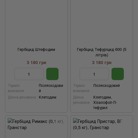
Гербіцид Штефодим
Гербіцид Тефуріцид 600 (5
літрів)
3 180 грн
3 180 грн
Термін
Післясходови
Термін
Післясходовий
внесення
й
внесення
Діюча речовина
Клетодим
Діюча
Клетодим,
речовина
Хізалофоп-П-
тефурил