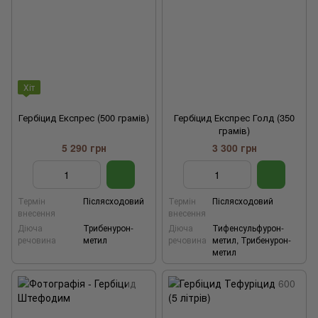
Хіт
Гербіцид Експрес (500 грамів)
Гербіцид Експрес Голд (350
грамів)
5 290 грн
3 300 грн
Термін
Післясходовий
Термін
Післясходовий
внесення
внесення
Діюча
Трибенурон-
Діюча
Тифенсульфурон-
речовина
метил
речовина
метил, Трибенурон-
метил