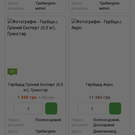
Діюча
Трибенурон-
Діюча
Трибенурон-
речовина
метил
речовина
метил
Хіт
Гербіцид Грізний Експерт (0,5
Гербіцид Акріс
кг), Гранстар
1 340 грн
11 360 грн
1 360 грн
Термін
Післясходовий
Термін
Післясходовий,
внесення
внесення
Досходовий
Діюча
Трибенурон-
Діюча
Диметенамід,