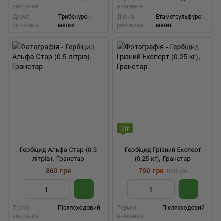
внесення
внесення
Діюча
Трибенурон-
Діюча
Етаметсульфурон-
речовина
метил
речовина
метил
Хіт
Гербіцид Альфа Стар (0.5
Гербіцид Грізний Експерт
літрів), Гранстар
(0,25 кг), Гранстар
860 грн
790 грн
800 грн
Термін
Післясходовий
Термін
Післясходовий
внесення
внесення