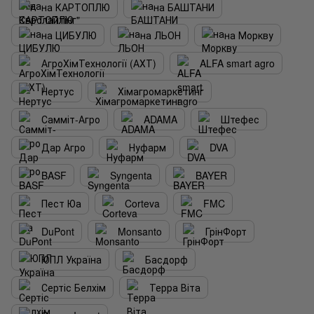
на КАРТОПЛЮ
на БАШТАНИ
на ЦИБУЛЮ
на ЛЬОН
на Моркву
АгроХімТехнології (АХТ)
ALFA smart agro
Нертус
Хімагромаркетинг
Самміт-Агро
ADAMA
Штефес
Дар Агро
Нуфарм
DVA
BASF
Syngenta
BAYER
Пест Юа
Corteva
FMC
DuPont
Monsanto
ГрінФорт
ЮПЛ Україна
Басдорф
Сертіс Белхім
Терра Віта