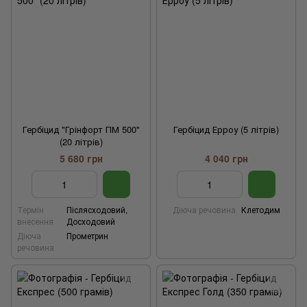
Гербіцид "Грінфорт ПМ 500"
Гербіцид Ерроу (5 літрів)
(20 літрів)
5 680 грн
4 040 грн
Термін
Післясходовий,
Діюча речовина
Клетодим
внесення
Досходовий
Діюча
Прометрин
речовина