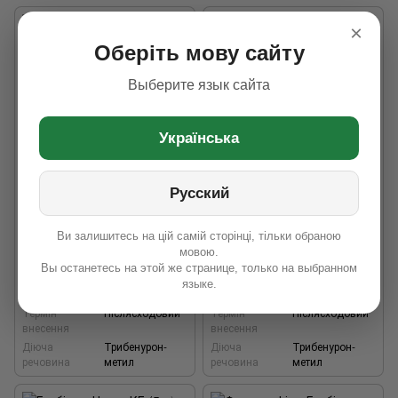
×
Оберіть мову сайту
Выберите язык сайта
Українська
Русский
Гербіцид Тризлак (0,5 кг)
Гербіцид Харпакс (0,5 кг),
Гранстар
Ви залишитесь на цій самій сторінці, тільки обраною
780 грн
1 010 грн
мовою.
Вы останетесь на этой же странице, только на выбранном
языке.
Термін
Післясходовий
Термін
Післясходовий
внесення
внесення
Діюча
Трибенурон-
Діюча
Трибенурон-
речовина
метил
речовина
метил