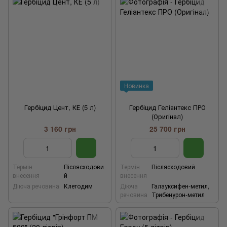
Новинка
Гербіцид Цент, КЕ (5 л)
Гербіцид Геліантекс ПРО
(Оригінал)
3 160 грн
25 700 грн
Термін
Післясходови
Термін
Післясходовий
внесення
й
внесення
Діюча речовина
Клетодим
Діюча
Галауксифен-метил,
речовина
Трибенурон-метил