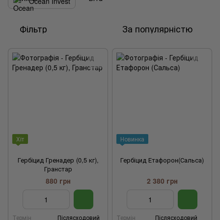
Ocean Invest
Фільтр
За популярністю
Хіт
Новинка
Гербіцид Гренадер (0,5 кг),
Гербіцид Етафорон(Сальса)
Гранстар
880 грн
2 380 грн
Термін
Післясходовий
Термін
Післясходовий