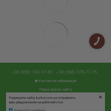
+38 (050) 745-57-83
+38 (098) 079-77-15
☎️ Контактна інформація
Повна версія сайту
×
×
Разрешите сайту kurkul.com.ua отправлять
Разрешите сайту kurkul.com.ua отправлять
📜 Мапа сайту
вам уведомления на рабочий стол
вам уведомления на рабочий стол
© 2026
Powered by SendPulse
Powered by SendPulse