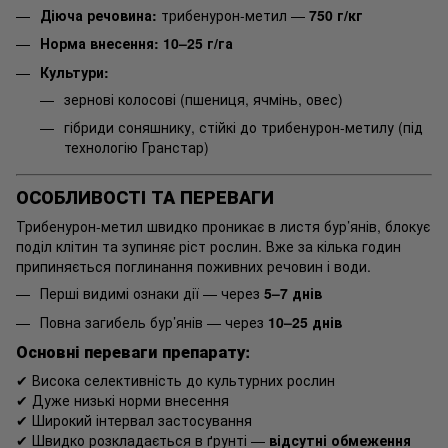
Діюча речовина:
трибенурон-метил —
750 г/кг
Норма внесення:
10–25 г/га
Культури:
зернові колосові (пшениця, ячмінь, овес)
гібриди соняшнику, стійкі до трибенурон-метилу (під
технологію Гранстар)
ОСОБЛИВОСТІ ТА ПЕРЕВАГИ
Трибенурон-метил швидко проникає в листя бур’янів, блокує
поділ клітин та зупиняє ріст рослин. Вже за кілька годин
припиняється поглинання поживних речовин і води.
Перші видимі ознаки дії — через
5–7 днів
Повна загибель бур’янів — через
10–25 днів
Основні переваги препарату:
✔ Висока селективність до культурних рослин
✔ Дуже низькі норми внесення
✔ Широкий інтервал застосування
✔ Швидко розкладається в ґрунті —
відсутні обмеження