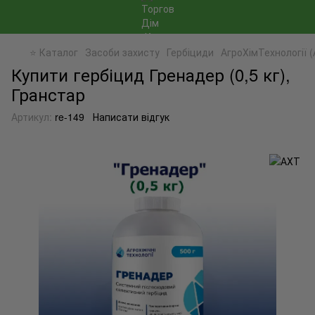
⭐ Каталог
Засоби захисту
Гербіциди
АгроХімТехнології 
Купити гербіцид Гренадер (0,5 кг),
Гранстар
Артикул:
re-149
Написати відгук