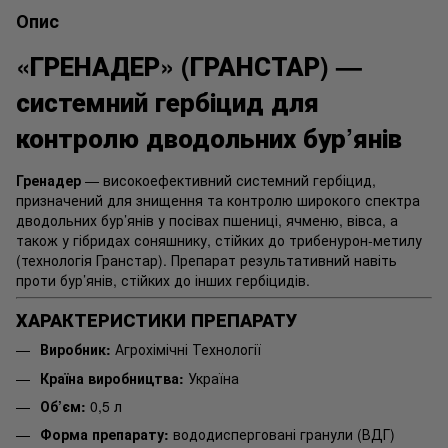
Опис
«ГРЕНАДЕР» (ГРАНСТАР) —
системний гербіцид для
контролю дводольних бур’янів
Гренадер
— високоефективний системний гербіцид,
призначений для знищення та контролю широкого спектра
дводольних бур’янів у посівах пшениці, ячменю, вівса, а
також у гібридах соняшнику, стійких до трибенурон-метилу
(технологія Гранстар). Препарат результативний навіть
проти бур’янів, стійких до інших гербіцидів.
ХАРАКТЕРИСТИКИ ПРЕПАРАТУ
Виробник:
Агрохімічні Технології
Країна виробництва:
Україна
Об’єм:
0,5 л
Форма препарату:
вододисперговані гранули (ВДГ)