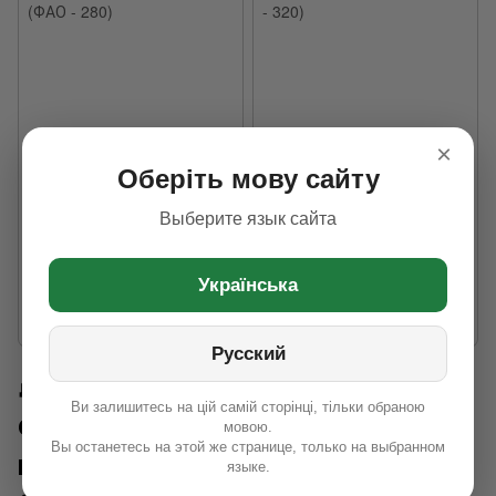
×
Розпродаж
Оберіть мову сайту
Кукурудза "ПАЛМЕР" (ФАО -
Кукурудза "Матео" (ФАО -
Выберите язык сайта
280)
320)
4 000 грн
3 600 грн
Українська
ФАО
200-300
ФАО
300-400
Бренд
Арт Агро
Бренд
Арт Агро
Русский
🌽
Арт Агро — українська
Ви залишитесь на цій самій сторінці, тільки обраною
селекція кукурудзи з високим
мовою.
Вы останетесь на этой же странице, только на выбранном
потенціалом урожайності.
языке.