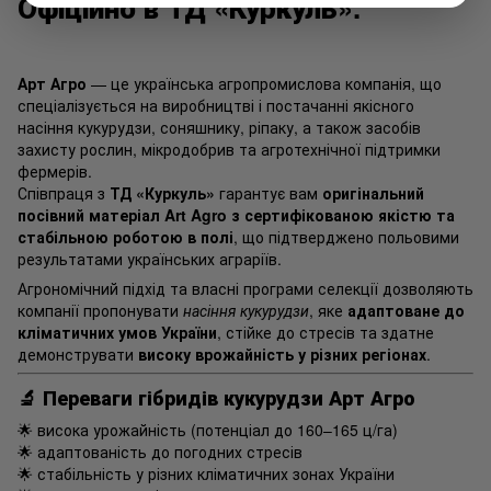
Офіційно в ТД «Куркуль».
Арт Агро
— це українська агропромислова компанія, що
спеціалізується на виробництві і постачанні якісного
насіння кукурудзи, соняшнику, ріпаку, а також засобів
захисту рослин, мікродобрив та агротехнічної підтримки
фермерів.
Співпраця з
ТД «Куркуль»
гарантує вам
оригінальний
посівний матеріал Art Agro з сертифікованою якістю та
стабільною роботою в полі
, що підтверджено польовими
результатами українських аграріїв.
Агрономічний підхід та власні програми селекції дозволяють
компанії пропонувати
насіння кукурудзи
, яке
адаптоване до
кліматичних умов України
, стійке до стресів та здатне
демонструвати
високу врожайність у різних регіонах
.
🔬
Переваги гібридів кукурудзи Арт Агро
🌟 висока урожайність (потенціал до 160–165 ц/га)
🌟 адаптованість до погодних стресів
🌟 стабільність у різних кліматичних зонах України