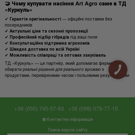
🤝
Чому купувати насіння Art Agro саме в ТД
«Куркуль»
✔
Гарантія оригінальності
— офіційні поставки без
посередників
✔
Актуальні ціни та сезонні пропозиції
✔
Професійний підбір гібридів
під ваші поля
✔
Консультаційна підтримка агрономів
✔
Швидка доставка по всій Україні
✔
Можливість співпраці та оптових закупівель
ТД «Куркуль» — це партнёр, який допомагає фермерам
обирати
реальні рішення для реального врожаю
з
продуктами, перевіреними часом і польовими результатами
+38 (050) 745-57-83
+38 (098) 079-77-15
☎️ Контактна інформація
Повна версія сайту