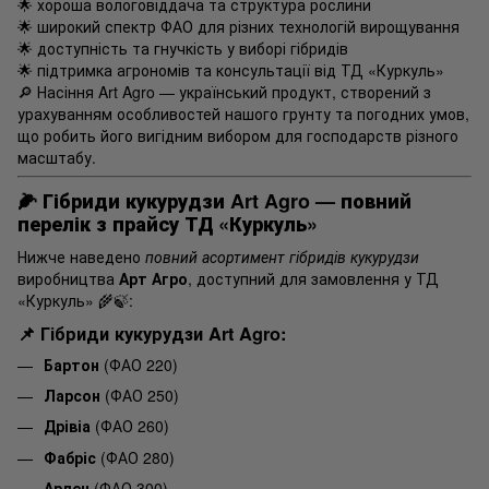
🌟 хороша вологовіддача та структура рослини
🌟 широкий спектр ФАО для різних технологій вирощування
🌟 доступність та гнучкість у виборі гібридів
🌟 підтримка агрономів та консультації від ТД «Куркуль»
🔎 Насіння Art Agro — український продукт, створений з
урахуванням особливостей нашого грунту та погодних умов,
що робить його вигідним вибором для господарств різного
масштабу.
🌽
Гібриди кукурудзи Art Agro — повний
перелік з прайсу ТД «Куркуль»
Нижче наведено
повний асортимент гібридів кукурудзи
виробництва
Арт Агро
, доступний для замовлення у ТД
«Куркуль» 🌾🍃:
📌 Гібриди кукурудзи Art Agro:
Бартон
(ФАО 220)
Ларсон
(ФАО 250)
Дрівіа
(ФАО 260)
Фабріс
(ФАО 280)
Арлен
(ФАО 300)