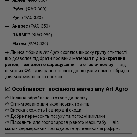
Рубен
(ФАО 300)
Руні
(ФАО 320)
Андрес
(ФАО 350)
ПАЛМЕР
(ФАО 280)
Матео
(ФАО 320)
➡️ Лінійка гібридів
Art Agro
охоплює широку групу стиглості,
що дозволяє підібрати посівний матеріал
під конкретний
регіон, технологію вирощування та строки посіву
— від
помірних ФАО для ранніх посівів до потужних пізніх гібридів
для максимального врожаю.
📈
Особливості посівного матеріалу Art Agro
🌱 Насіння оброблене і готове до посіву
🌱 Оптимізовано для українських ґрунтів
🌱 Висока схожість і однорідні сходи
🌱 Добре переносить посуху та погодні виклики
🌱 Підходить для господарств різного масштабу — від
малих фермерських господарств до великих агрофірм.