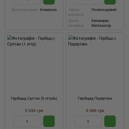
Діюча речовина
Кломазон
Термін
Післясходовий
внесення
Діюча
Квінмерак,
речовина
Метазахлор
Гербіцид Султан (5 літрів)
Гербіцид Пауертвін
5 530 грн
5 090 грн