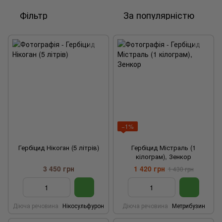
Фільтр
За популярністю
−1%
Гербіцид Нікоган (5 літрів)
Гербіцид Містраль (1
кілограм), Зенкор
3 450 грн
1 420 грн
1 430 грн
Діюча речовина
Нікосульфурон
Діюча речовина
Метрибузин