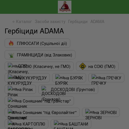
⭐ Каталог
Засоби захисту
Гербіциди
ADAMA
Гербіциди ADAMA
ГЛІФОСАТИ (Суцільної дії)
ГРАМІНІЦИДИ (від Злакових)
на СОЮ (Класичну, не ГМО)
на СОЮ (ГМО)
на КУКУРУДЗУ
на БУРЯК
на ГРЕЧКУ
на Ріпак
ДОСХОДОВІ (Грунтові)
на Соняшник "під Гранстар"
на Соняшник "під Євролайтінг"
на ЗЕРНОВІ
на КАРТОПЛЮ
на БАШТАНИ