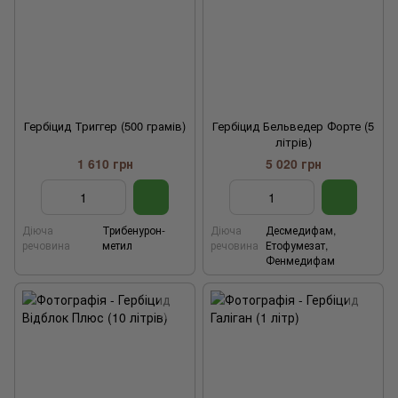
Гербіцид Триггер (500 грамів)
Гербіцид Бельведер Форте (5
літрів)
1 610 грн
5 020 грн
Діюча
Трибенурон-
Діюча
Десмедифам,
речовина
метил
речовина
Етофумезат,
Фенмедифам