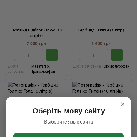
Гербіцид Відблок Плюс (10
Гербіцид Галіган (1 літр)
літрів)
7 000 грн
1 450 грн
Діюча
Імазетапір,
Діюча речовина
Оксифлуорфен
речовина
Пропахізафоп
×
Оберіть мову сайту
Выберите язык сайта
−2%
−3%