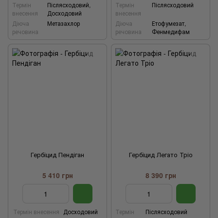
Термін
Післясходовий,
Термін
Післясходовий
внесення
Досходовий
внесення
Діюча
Метазахлор
Діюча
Етофумезат,
речовина
речовина
Фенмедифам
Гербіцид Пендіган
Гербіцид Легато Тріо
5 410 грн
8 390 грн
Термін внесення
Досходовий
Термін
Післясходовий