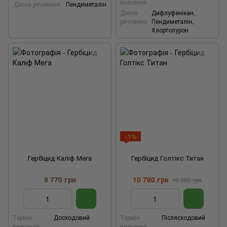
внесення
Діюча речовина
Пендиметалін
Діюча
Дифлуфенікан,
речовина
Пендиметалін,
Хлортолурон
−1%
Гербіцид Каліф Мега
Гербіцид Голтікс Титан
9 770 грн
10 780 грн
10 880 грн
Термін
Досходовий
Термін
Післясходовий
внесення
внесення