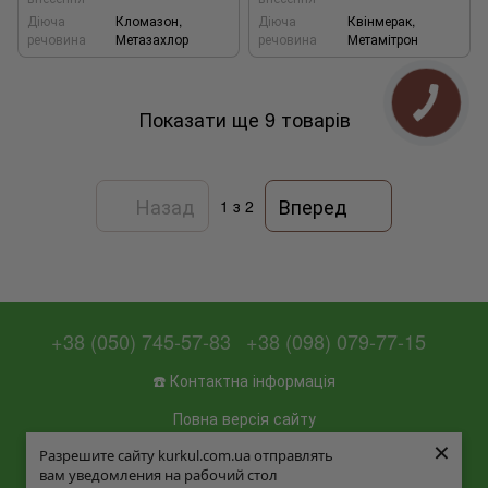
Діюча
Кломазон,
Діюча
Квінмерак,
речовина
Метазахлор
речовина
Метамітрон
Показати ще 9 товарів
Назад
Вперед
1
з 2
+38 (050) 745-57-83
+38 (098) 079-77-15
☎️ Контактна інформація
Повна версія сайту
×
×
Разрешите сайту kurkul.com.ua отправлять
Разрешите сайту kurkul.com.ua отправлять
📜 Мапа сайту
вам уведомления на рабочий стол
вам уведомления на рабочий стол