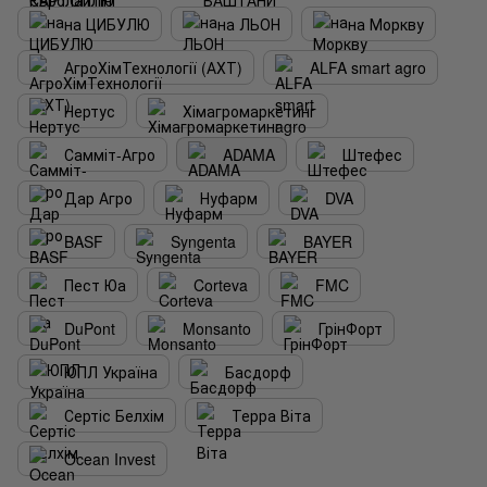
на ЦИБУЛЮ
на ЛЬОН
на Моркву
АгроХімТехнології (АХТ)
ALFA smart agro
Нертус
Хімагромаркетинг
Самміт-Агро
ADAMA
Штефес
Дар Агро
Нуфарм
DVA
BASF
Syngenta
BAYER
Пест Юа
Corteva
FMC
DuPont
Monsanto
ГрінФорт
ЮПЛ Україна
Басдорф
Сертіс Белхім
Терра Віта
Ocean Invest