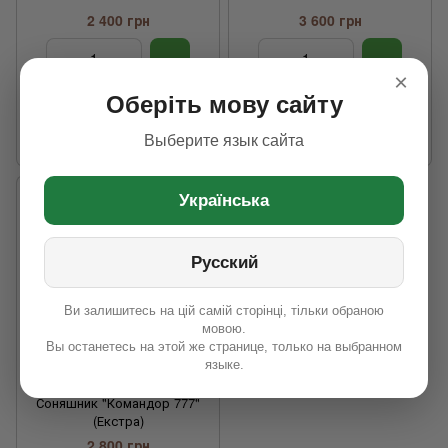
2 400 грн
3 600 грн
×
Технологія
Під Евро-
Технологія
Під
Оберіть мову сайту
вирощування
Лайтнінг
вирощування
Гранстар
Стійкість до
7 рас (А - G)
Стійкість до вовчка
7 рас (А -
Выберите язык сайта
вовчка
G)
Українська
Русский
Ви залишитесь на цій самій сторінці, тільки обраною
мовою.
Вы останетесь на этой же странице, только на выбранном
языке.
Соняшник "Командор 777"
(Екстра)
2 800 грн