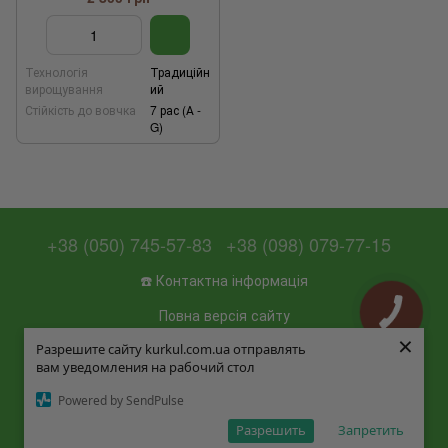
Технологія
Традиційн
вирощування
ий
Стійкість до вовчка
7 рас (А -
G)
+38 (050) 745-57-83
+38 (098) 079-77-15
☎️ Контактна інформація
Повна версія сайту
×
×
Разрешите сайту kurkul.com.ua отправлять
Разрешите сайту kurkul.com.ua отправлять
📜 Мапа сайту
вам уведомления на рабочий стол
вам уведомления на рабочий стол
© 2026
Powered by SendPulse
Powered by SendPulse
Укр
Рус
Разрешить
Разрешить
Запретить
Запретить