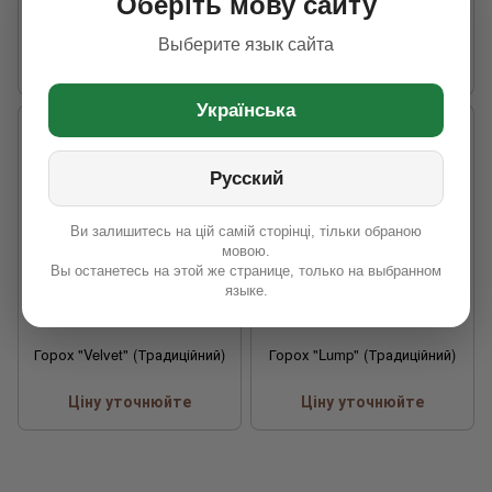
Оберіть мову сайту
700 грн
24 000 грн
Выберите язык сайта
Українська
Русский
Ви залишитесь на цій самій сторінці, тільки обраною
мовою.
Вы останетесь на этой же странице, только на выбранном
языке.
Горох "Velvet" (Традиційний)
Горох "Lump" (Традиційний)
Ціну уточнюйте
Ціну уточнюйте