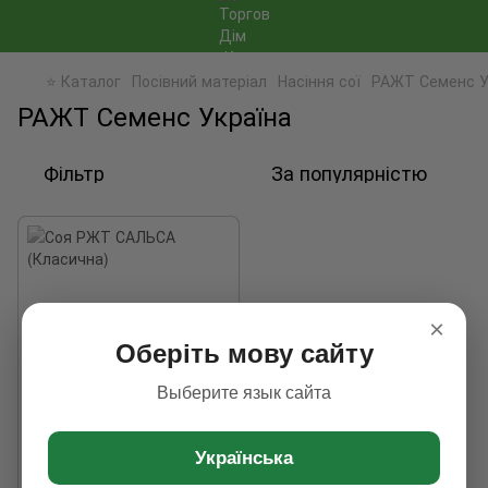
⭐ Каталог
Посівний матеріал
Насіння сої
РАЖТ Семенс У
РАЖТ Семенс Україна
Фільтр
За популярністю
×
Оберіть мову сайту
Выберите язык сайта
Українська
Соя РЖТ САЛЬСА (Класична)