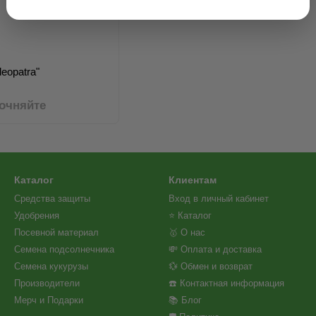
leopatra"
точняйте
Каталог
Клиентам
Средства защиты
Вход в личный кабинет
Удобрения
⭐ Каталог
Посевной материал
🥇 О нас
Семена подсолнечника
💸 Оплата и доставка
Семена кукурузы
💱 Обмен и возврат
Производители
☎️ Контактная информация
Мерч и Подарки
📚 Блог