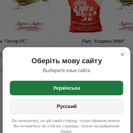
а "Гектор РС"
Рапс "Кларенс ИМИ"
×
0 грн
2 800 грн
Оберіть мову сайту
Выберите язык сайта
Українська
Русский
Ви залишитесь на цій самій сторінці, тільки обраною мовою.
Вы останетесь на этой же странице, только на выбранном
языке.