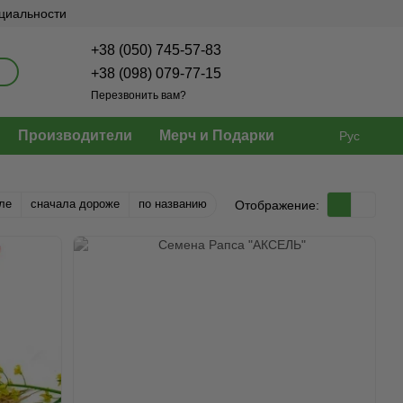
нциальности
+38 (050) 745-57-83
+38 (098) 079-77-15
Перезвонить вам?
Производители
Мерч и Подарки
Рус
ле
сначала дороже
по названию
Отображение: