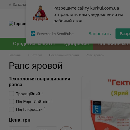
⭐ Каталог
🥇 О нас
💸 Оплата и доставка
💱 Обмен и возв
Перейти к основному контенту
Разрешите сайту kurkul.com.ua
Разрешите сайту kurkul.com.ua
отправлять вам уведомления на
отправлять вам уведомления на
рабочий стол
рабочий стол
Запретить
Запретить
Раз
Раз
Powered by SendPulse
Powered by SendPulse
Средства защиты
Удобрения
Посевной ма
Главная
⭐ Каталог
Посевной материал
Рапс яровой
Рапс яровой
Технология выращивания
рапса
1
Традиційний
1
Під Евро-Лайтнінг
1
Під Гліфосати
Цена, грн
От Цена, грн
До Цена, грн