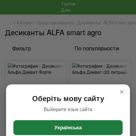
⭐ Каталог
Средства защиты
Десиканты
ALFA smart agro
Десиканты ALFA smart agro
Фильтр
По популярности
×
Оберіть мову сайту
Выберите язык сайта
Хит
Хит
3
3
Українська
Десикант Альфа Дикват
Десикант Альфа Дикват (20
Форте
литрив)