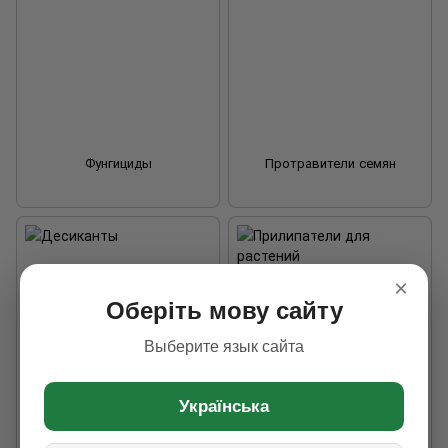
Фунгициды
Протравители семян
×
Оберіть мову сайту
Выберите язык сайта
Українська
Десиканты
Прилипатели для растений