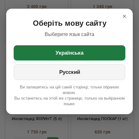
3 400 грн
1 340 грн
×
Оберіть мову сайту
Действующее
Імідаклоприд,
Действующее
Альфа-
Выберите язык сайта
вещество
Лямбда-
вещество
циперметрин
цигалотрін
Українська
Русский
Ви залишитесь на цій самій сторінці, тільки обраною
мовою.
Вы останетесь на этой же странице, только на выбранном
языке.
Инсектицид ФОРИНТ (5 л)
Инсектицид ПОЛКАР (1 кг)
1 730 грн
620 грн