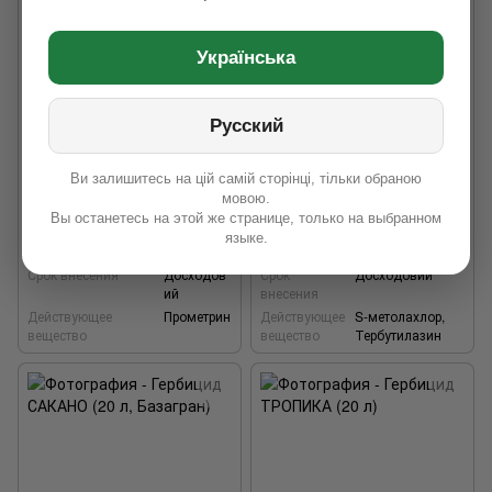
Українська
−15%
−4%
Русский
Гербицид МАТРИКА (20 л)
Гербицид ОТТЕР ФОРТЕ (20 л)
Ви залишитесь на цій самій сторінці, тільки обраною
6 610 грн
7 750 грн
7 760 грн
8 040 грн
мовою.
Вы останетесь на этой же странице, только на выбранном
языке.
Срок внесения
Досходов
Срок
Досходовий
ий
внесения
Действующее
Прометрин
Действующее
S-метолахлор,
вещество
вещество
Тербутилазин