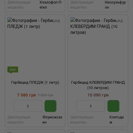
Действующее
Хізалофоп-П-
Действующее
Нікосульфур
вещество
етил
вещество
он
Хит
Гербицид ПЛЕДЖ (1 литр)
Гербицид КЛЕВЕРДИМ ГРАНД
(10 литров)
7 080 грн
15 090 грн
7 920 грн
Действующее
Флуміоксаз
Действующее
Клетоди
вещество
ин
вещество
м