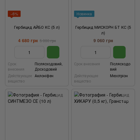
−6%
Новинка
Гербицид АЙБО КС (5 л)
Гербицид МИСКОРН БТ КС (5
л)
4 680 грн
9 060 грн
5 000 грн
Срок
Післясходовий,
Срок внесения
Післясходо
внесения
Досходовий
вий
Действующее
Аклоніфен
Действующее
Мезотріон
вещество
вещество