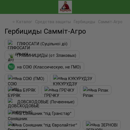
⭐ Каталог
Средства защиты
Гербициды
Самміт-Агро
Гербициды Самміт-Агро
ГЛІФОСАТИ (Суцільної дії)
ГРАМИНИЦИДЫ (от Злаковых)
на СОЮ (Классическую, не ГМО)
на СОЮ (ГМО)
на КУКУРУДЗУ
на БУРЯК
на ГРЕЧКУ
на Ріпак
ДОВСХОДОВЫЕ (Почвенные)
на Соняшник "під Гранстар"
на Соняшник "під Євролайтінг"
на ЗЕРНОВІ