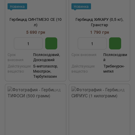
Новинка
Новинка
Гербицид СИНТМЕЗО СЕ (10
Гербицид ХИКАРУ (0,5 кг),
л)
Гранстар
5 690 грн
1 790 грн
Срок
Післясходовий,
Срок внесения
Післясходови
внесения
Досходовий
й
Действующее
S-метолахлор,
Действующее
Трибенурон-
вещество
Мезотріон,
вещество
метил
Тербутилазин