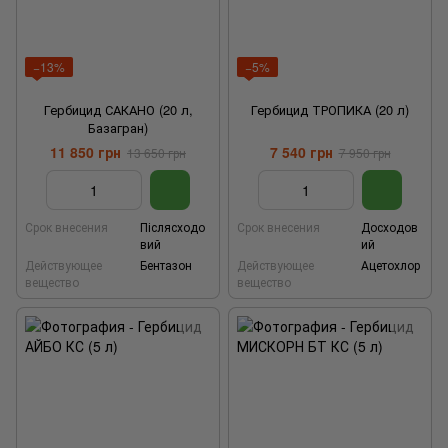
−13%
−5%
Гербицид САКАНО (20 л,
Гербицид ТРОПИКА (20 л)
Базагран)
11 850 грн
7 540 грн
13 650 грн
7 950 грн
Срок внесения
Післясходо
Срок внесения
Досходов
вий
ий
Действующее
Бентазон
Действующее
Ацетохлор
вещество
вещество