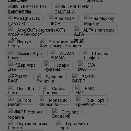
на КАРТОПЛЮ
на БАШТАНИ
на ЦИБУЛЮ
на ЛЬОН
на Моркву
АгроХімТехнології (АХТ)
ALFA smart agro
Нертус
Хімагромаркетинг
Самміт-Агро
ADAMA
Штефес
Дар Агро
Нуфарм
DVA
BASF
Syngenta
BAYER
Пест Юа
Corteva
FMC
DuPont
Monsanto
ГринФорт
ЮПЛ Украина
Басдорф
Сертис Белхим
Терра Вита