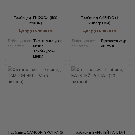
Гербицид ТИФОСИ (500
Гербицид СИРИУС (1
грамм)
килограмм)
Цену уточняйте
Цену уточняйте
Действующее
Тифенсульфурон-
Действующее
Піразосульфур
вещество
метил,
вещество
он-етил
Трибенурон-
метил
Гербицид САМСОН ЭКСТРА (5
Гербицид БАРКЛЕЙ ГАЛЛАП