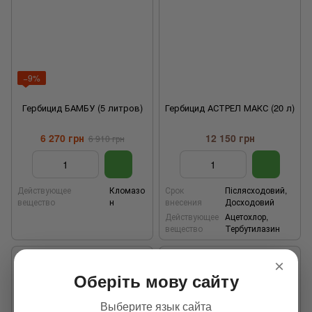
−9%
Гербицид БАМБУ (5 литров)
Гербицид АСТРЕЛ МАКС (20 л)
6 270 грн
12 150 грн
6 910 грн
Действующее
Кломазо
Срок
Післясходовий,
вещество
н
внесения
Досходовий
Действующее
Ацетохлор,
вещество
Тербутилазин
×
Оберіть мову сайту
Выберите язык сайта