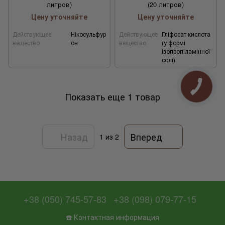
литров)
(20 литров)
Цену уточняйте
Цену уточняйте
Действующее
Нікосульфур
Действующее
Гліфосат кислота
вещество
он
вещество
(у формі
ізопропіламінної
солі)
Показать еще 1 товар
Назад
Вперед
1
из 2
+38 (050) 745-57-83
+38 (098) 079-77-15
☎️ Контактная информация