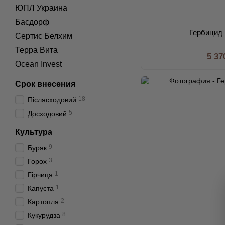
ЮПЛ Украина
Басдорф
Гербицид
Сертис Белхим
Терра Вита
5 37
Ocean Invest
Срок внесения
18
Післясходовий
5
Досходовий
Культура
9
Буряк
3
Горох
1
Гірчиця
1
Капуста
2
Картопля
8
Кукурудза