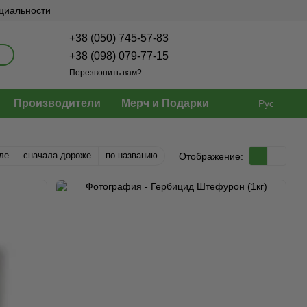
нциальности
+38 (050) 745-57-83
+38 (098) 079-77-15
Перезвонить вам?
Производители
Мерч и Подарки
Рус
ле
сначала дороже
по названию
Отображение: