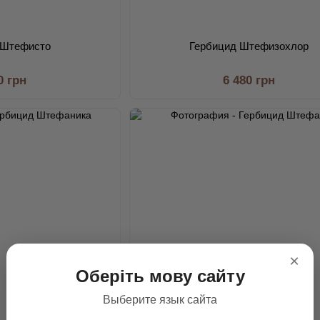
 Штефисто
Гербицид Штефизохлор
0 грн
6 480 грн
×
Оберіть мову сайту
Выберите язык сайта