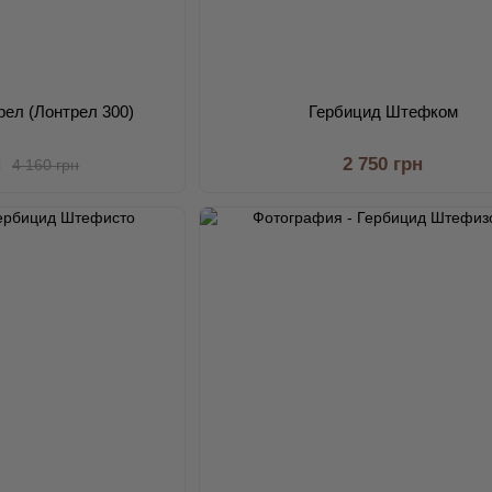
ел (Лонтрел 300)
Гербицид Штефком
н
2 750 грн
4 160 грн