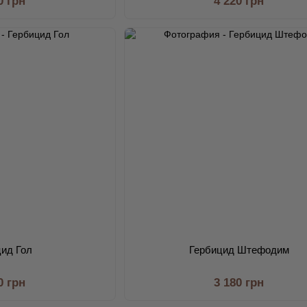
0 грн
4 220 грн
цид Гол
Гербицид Штефодим
0 грн
3 180 грн