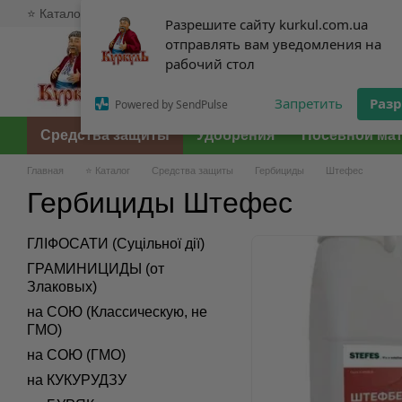
⭐ Каталог
🥇 О нас
💸 Оплата и доставка
💱 Обмен и возв
Перейти к основному контенту
Разрешите сайту kurkul.com.ua
Разрешите сайту kurkul.com.ua
отправлять вам уведомления на
отправлять вам уведомления на
рабочий стол
рабочий стол
Запретить
Запретить
Раз
Раз
Powered by SendPulse
Powered by SendPulse
Средства защиты
Удобрения
Посевной ма
Главная
⭐ Каталог
Средства защиты
Гербициды
Штефес
Гербициды Штефес
ГЛІФОСАТИ (Суцільної дії)
ГРАМИНИЦИДЫ (от
Злаковых)
на СОЮ (Классическую, не
ГМО)
на СОЮ (ГМО)
на КУКУРУДЗУ