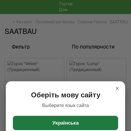
⭐ Каталог
Посевной материал
Семена Гороха
SAATBAU
SAATBAU
Фильтр
По популярности
×
Оберіть мову сайту
Выберите язык сайта
Українська
Горох "Velvet"
Горох "Lump" (Традиционный)
(Традиционный)