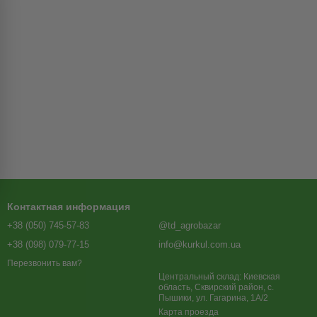
Контактная информация
+38 (050) 745-57-83
@td_agrobazar
+38 (098) 079-77-15
info@kurkul.com.ua
Перезвонить вам?
Центральный склад: Киевская
область, Сквирский район, с.
Пышики, ул. Гагарина, 1А/2
Карта проезда