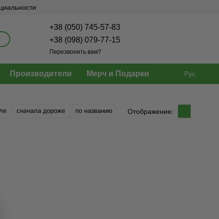
нциальности
+38 (050) 745-57-83
+38 (098) 079-77-15
Перезвонить вам?
Производители
Мерч и Подарки
Рус
ле
сначала дороже
по названию
Отображение: