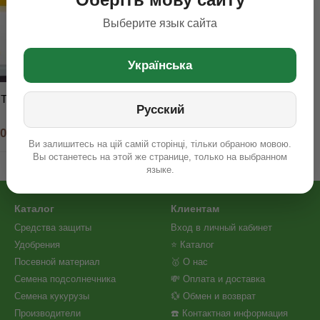
Выберите язык сайта
Українська
Тибари (5 л)
Русский
50 грн
Ви залишитесь на цій самій сторінці, тільки обраною мовою.
Вы останетесь на этой же странице, только на выбранном
языке.
Каталог
Клиентам
Средства защиты
Вход в личный кабинет
Удобрения
⭐ Каталог
Посевной материал
🥇 О нас
Семена подсолнечника
💸 Оплата и доставка
Семена кукурузы
💱 Обмен и возврат
Производители
☎️ Контактная информация