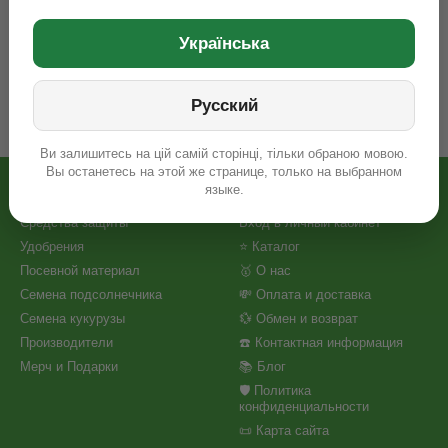
Українська
Русский
Ви залишитесь на цій самій сторінці, тільки обраною мовою.
Вы останетесь на этой же странице, только на выбранном
языке.
Каталог
Клиентам
Средства защиты
Вход в личный кабинет
Удобрения
⭐ Каталог
Посевной материал
🥇 О нас
Семена подсолнечника
💸 Оплата и доставка
Семена кукурузы
💱 Обмен и возврат
Производители
☎️ Контактная информация
Мерч и Подарки
📚 Блог
🛡️ Политика
конфиденциальности
📜 Карта сайта