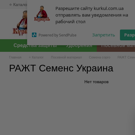
⭐ Каталог
🥇 О нас
💸 Оплата и доставка
💱 Обмен и возв
Перейти к основному контенту
Разрешите сайту kurkul.com.ua
Разрешите сайту kurkul.com.ua
отправлять вам уведомления на
отправлять вам уведомления на
рабочий стол
рабочий стол
Запретить
Запретить
Раз
Раз
Powered by SendPulse
Powered by SendPulse
Средства защиты
Удобрения
Посевной ма
Главная
⭐ Каталог
Посевной материал
Семена сорго
РАЖТ Семе
РАЖТ Семенс Украина
Нет товаров