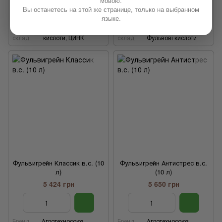
мовою.
Вы останетесь на этой же странице, только на выбранном
Бренд
Агротехносоюз
Бренд
Агротехносоюз
языке.
Хімічний
ЗАЛIЗО, Фульвові
Хімічний
Магній (Mg), Сірка (S),
склад
кислоти, ЦИНК
склад
Фульвові кислоти
Фульвигрейн Классик в.с. (10
Фульвигрейн Антистрес в.с.
л)
(10 л)
5 424 грн
5 650 грн
Бренд
Агротехносоюз
Бренд
Агротехносоюз