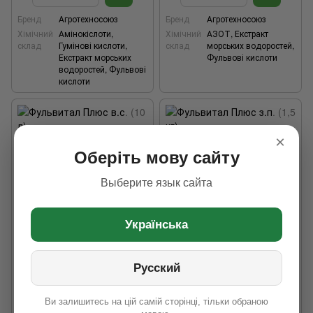
Бренд
Агротехносоюз
Бренд
Агротехносоюз
Хімічний
Амінокіслоти,
Хімічний
АЗОТ, Екстракт
склад
Гумінові кислоти,
склад
морських водоростей,
Екстракт морських
Фульвові кислоти
водоростей, Фульвові
кислоти
×
Оберіть мову сайту
Выберите язык сайта
Українська
Фульвитал Плюс в.с. (10 л)
Фульвитал Плюс з.п. (1,5 кг)
Русский
7 740 грн
2 740 грн
Ви залишитесь на цій самій сторінці, тільки обраною