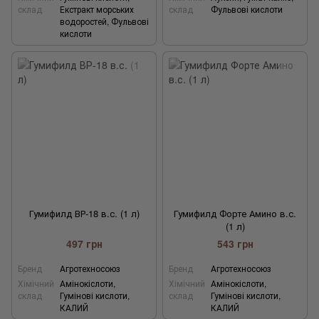
склад
Екстракт морських
склад
Фульвові кислоти
водоростей, Фульвові
кислоти
Гумифилд ВР-18 в.с. (1 л)
Гумифилд Форте Амино в.с.
(1 л)
497 грн
543 грн
Бренд
Агротехносоюз
Бренд
Агротехносоюз
Хімічний
Амінокіслоти,
Хімічний
Амінокіслоти,
склад
Гумінові кислоти,
склад
Гумінові кислоти,
КАЛИЙ
КАЛИЙ