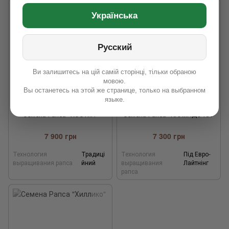
Українська
Русский
Ви залишитесь на цій самій сторінці, тільки обраною
мовою.
Вы останетесь на этой же странице, только на выбранном
языке.
Семена Рапса "ХОСТиН"
Семена Рапса "КАЛиНДО КЛ"
7 900 грн
7 300 грн
Технология
Традиці
Технология
Під Евро-
выращивания рапса
йний
выращивания
Лайтнінг
рапса