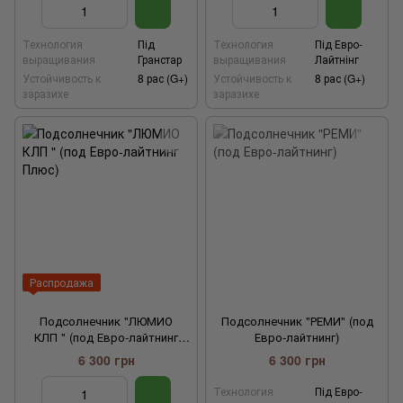
Технология
Під
Технология
Під Евро-
выращивания
Гранстар
выращивания
Лайтнінг
Устойчивость к
8 рас (G+)
Устойчивость к
8 рас (G+)
заразихе
заразихе
Распродажа
Подсолнечник "ЛЮМИО
Подсолнечник "РЕМИ" (под
КЛП " (под Евро-лайтнинг
Евро-лайтнинг)
Плюс)
6 300 грн
6 300 грн
Технология
Під Евро-