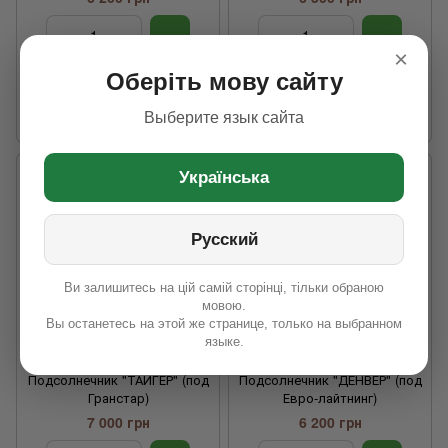
×
Технология
Традиційн
Технология
Під
Оберіть мову сайту
выращивания
ий
выращивания
Гранстар
Устойчивость к
8 рас (G+)
Устойчивость к
8 рас (G+)
Выберите язык сайта
заразихе
заразихе
Українська
Русский
Ви залишитесь на цій самій сторінці, тільки обраною
мовою.
Вы останетесь на этой же странице, только на выбранном
языке.
Подсолнечник "ТАЙГЕР" (под
Подсолнечник "ДЕНВЕР" (под
Гранстар)
Евро-лайтнинг)
7 000 грн
6 200 грн