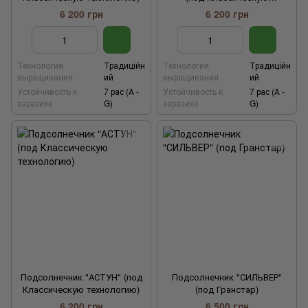
технологию)
6 200 грн
6 200 грн
Технология
Традиційн
Технология
Традиційн
выращивания
ий
выращивания
ий
Устойчивость к
7 рас (А -
Устойчивость к
7 рас (А -
заразихе
G)
заразихе
G)
Подсолнечник "АСТУН" (под
Подсолнечник "СИЛЬВЕР"
Классическую технологию)
(под Гранстар)
6 200 грн
6 500 грн