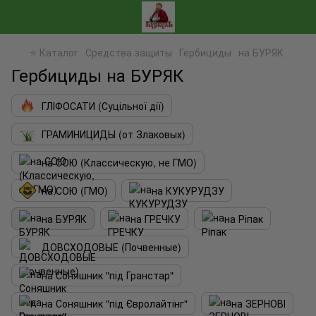
⭐ Каталог
Средства защиты
Гербициды
на БУРЯК
Гербициды на БУРЯК
ГЛІФОСАТИ (Суцільної дії)
ГРАМИНИЦИДЫ (от Злаковых)
на СОЮ (Классическую, не ГМО)
на СОЮ (ГМО)
на КУКУРУДЗУ
на БУРЯК
на ГРЕЧКУ
на Ріпак
ДОВСХОДОВЫЕ (Почвенные)
на Соняшник "під Гранстар"
на Соняшник "під Євролайтінг"
на ЗЕРНОВІ