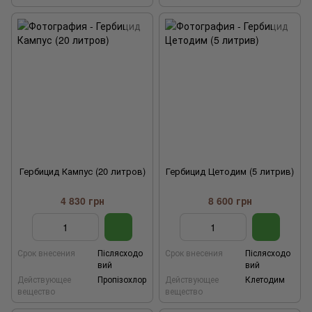
Гербицид Кампус (20 литров)
Гербицид Цетодим (5 литрив)
4 830 грн
8 600 грн
Срок внесения
Післясходо
Срок внесения
Післясходо
вий
вий
Действующее
Пропізохлор
Действующее
Клетодим
вещество
вещество