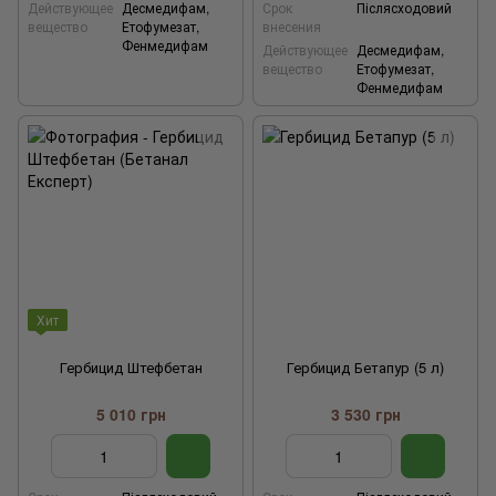
Действующее
Десмедифам,
Срок
Післясходовий
вещество
Етофумезат,
внесения
Фенмедифам
Действующее
Десмедифам,
вещество
Етофумезат,
Фенмедифам
Хит
Гербицид Штефбетан
Гербицид Бетапур (5 л)
5 010 грн
3 530 грн