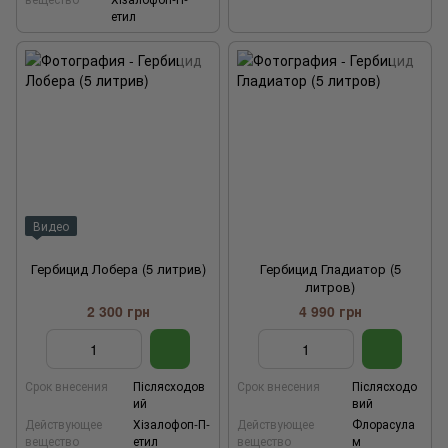
етил
Видео
Гербицид Лобера (5 литрив)
Гербицид Гладиатор (5
литров)
2 300 грн
4 990 грн
Срок внесения
Післясходов
Срок внесения
Післясходо
ий
вий
Действующее
Хізалофоп-П-
Действующее
Флорасула
вещество
етил
вещество
м