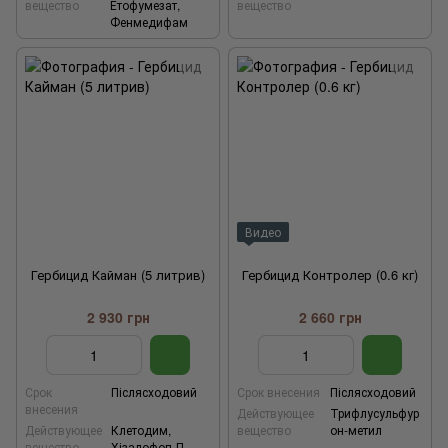
вещество
Етофумезат,
вещество
Фенмедифам
Видео
Гербицид Кайман (5 литрив)
Гербицид Контролер (0.6 кг)
2 930 грн
2 660 грн
Срок
Післясходовий
Срок внесения
Післясходовий
внесения
Действующее
Трифлусульфур
Действующее
Клетодим,
вещество
он-метил
вещество
Хізалофоп-П-