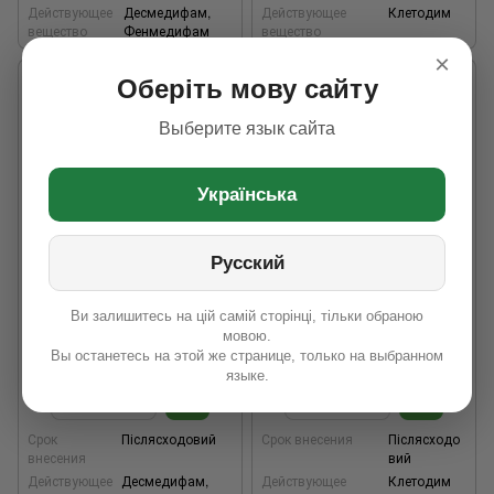
Действующее
Десмедифам,
Действующее
Клетодим
вещество
Фенмедифам
вещество
×
Оберіть мову сайту
Выберите язык сайта
Українська
Русский
1
Гербицид Альфа-Бригадир (5
Гербицид Антизлак (5
Ви залишитесь на цій самій сторінці, тільки обраною
литрив)
литрив)
мовою.
2 410 грн
5 360 грн
Вы останетесь на этой же странице, только на выбранном
языке.
Срок
Післясходовий
Срок внесения
Післясходо
внесения
вий
Действующее
Десмедифам,
Действующее
Клетодим