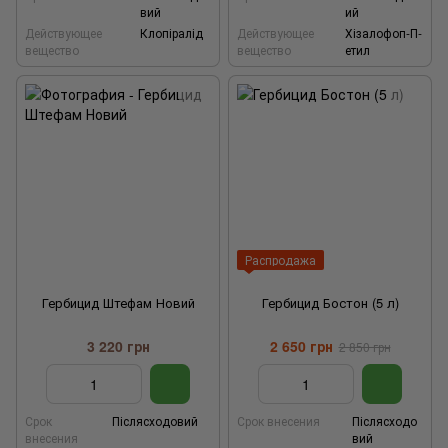
вий
ий
Действующее
Клопіралід
Действующее
Хізалофоп-П-
вещество
вещество
етил
Распродажа
Гербицид Штефам Новий
Гербицид Бостон (5 л)
3 220 грн
2 650 грн
2 850 грн
Срок
Післясходовий
Срок внесения
Післясходо
внесения
вий