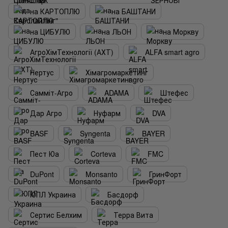
на КАРТОПЛЮ
на БАШТАНИ
на ЦИБУЛЮ
на ЛЬОН
на Моркву
АгроХімТехнології (АХТ)
ALFA smart agro
Нертус
Хімагромаркетинг
Самміт-Агро
ADAMA
Штефес
Дар Агро
Нуфарм
DVA
BASF
Syngenta
BAYER
Пест Юа
Corteva
FMC
DuPont
Monsanto
ГринФорт
ЮПЛ Украина
Басдорф
Сертис Белхим
Терра Вита