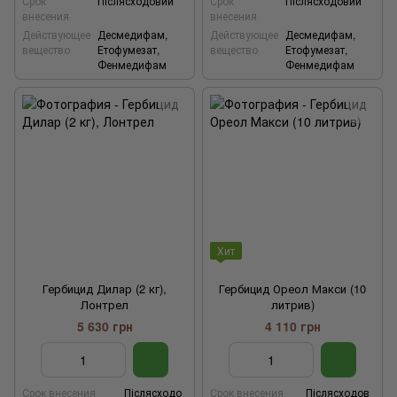
Срок
Післясходовий
Срок
Післясходовий
внесения
внесения
Действующее
Десмедифам,
Действующее
Десмедифам,
вещество
Етофумезат,
вещество
Етофумезат,
Фенмедифам
Фенмедифам
Хит
Гербицид Дилар (2 кг),
Гербицид Ореол Макси (10
Лонтрел
литрив)
5 630 грн
4 110 грн
Срок внесения
Післясходо
Срок внесения
Післясходов