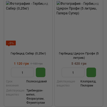
−5%
Гербицид Сабер (0,25кг)
Гербицид Цукрон Профи (5
литрив)
1 120 грн
5 420 грн
1 180 грн
Срок
Післясходовий
Действующее
Клопіралід,
внесения
вещество
Піклорам
Действующее
Трибенурон-
вещество
метил,
Флорасулам,
Флуметсулам