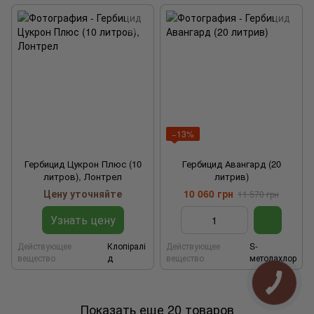
−13%
Гербицид Цукрон Плюс (10
Гербицид Авангард (20
литров), Лонтрел
литрив)
Цену уточняйте
10 060 грн
11 570 грн
Узнать цену
Действующее
Клопіралі
Действующее
S-
вещество
д
вещество
метолахлор
Показать еще 20 товаров