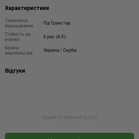
Характеристики
Технологія
Під Гранстар
вирощування
Стійкість до
5 рас (А-Е)
вовчка
Країна
Україна / Сербія
виробництва
Відгуки
Додайте перший відгук