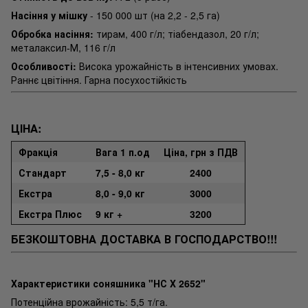
Насіння у мішку
- 150 000 шт (на 2,2 - 2,5 га)
Обробка насіння:
тирам, 400 г/л; тіабендазол, 20 г/л;
металаксил-М, 116 г/л
Особливості:
Висока урожайність в інтенсивних умовах.
Раннє цвітіння. Гарна посухостійкість
ЦІНА:
Фракція
Вага 1 п.од
Ціна, грн з ПДВ
Стандарт
7,5 - 8,0 кг
2400
Екстра
8,0 - 9,0 кг
3000
Екстра Плюс
9 кг +
3200
БЕЗКОШТОВНА ДОСТАВКА В ГОСПОДАРСТВО!!!
Характеристики соняшника "НС Х 2652"
Потенційна врожайність: 5,5 т/га.