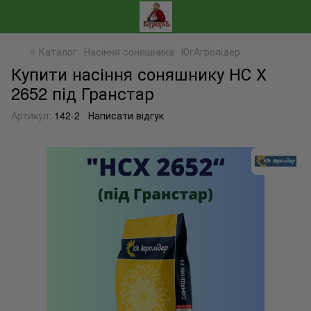
⭐ Каталог
Насіння соняшника
ЮгАгролідер
Купити насіння соняшнику НС Х
2652 під Гранстар
Артикул:
142-2
Написати відгук