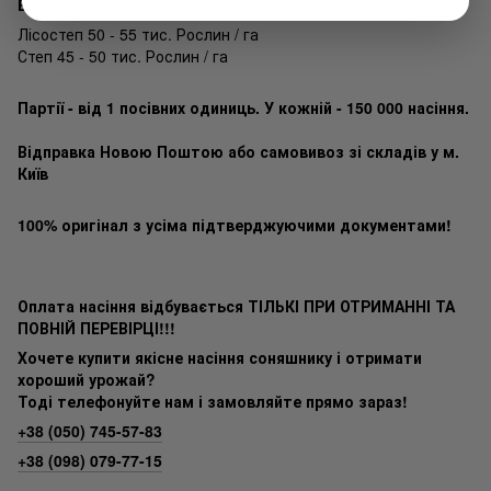
ВРОЖАЮ
Лісостеп 50 - 55 тис. Рослин / га
Степ 45 - 50 тис. Рослин / га
Партії - від 1 посівних одиниць. У кожній - 150 000 насіння.
Відправка Новою Поштою або самовивоз зі складів у м.
Київ
100% оригінал з усіма підтверджуючими документами!
Оплата насіння відбувається ТІЛЬКІ ПРИ ОТРИМАННІ ТА
ПОВНІЙ ПЕРЕВІРЦІ!!!
Хочете купити якісне насіння соняшнику і отримати
хороший урожай?
Тоді телефонуйте нам і замовляйте прямо зараз!
+38 (050) 745-57-83
+38 (098) 079-77-15