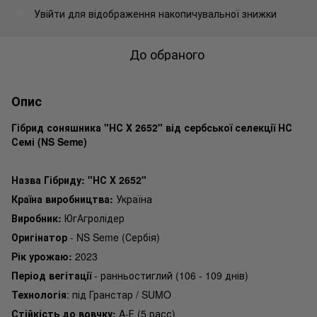
Увійти
для відображення накопичувальної знижки
%
До обраного
Опис
Гібрид соняшника "НС Х 2652" від сербської селекції НС
Семі (NS Seme)
Назва Гібриду: "НС Х 2652"
Країна виробництва:
Україна
Виробник:
ЮгАгролідер
Оригінатор
- NS Seme (Сербія)
Рік урожаю:
2023
Період вегітації
- ранньостиглий (106 - 109 днів)
Технологія
: під Гранстар / SUMO
Стійкість до вовчку:
A-Е (5 расс)