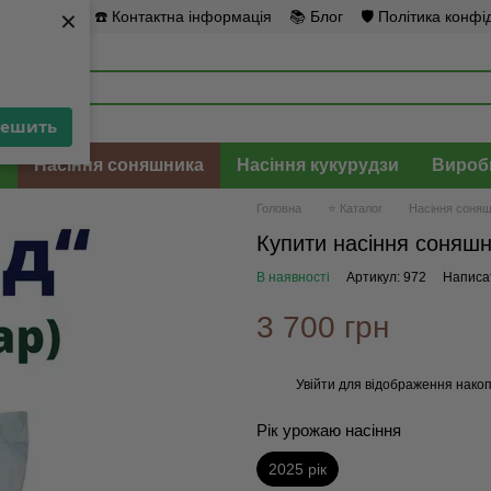
×
×
повернення
☎️ Контактна інформація
📚 Блог
🛡️ Політика конфі
решить
решить
л
Насіння соняшника
Насіння кукурудзи
Вироб
Головна
⭐ Каталог
Насіння соня
Купити насіння соняшн
В наявності
Артикул: 972
Написат
3 700 грн
Увійти
для відображення накоп
%
Рік урожаю насіння
2025 рік