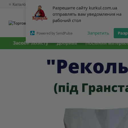
⭐ Каталог
🥇 Про нас
💸 Доставка та оплата
💱 Обмін та 
Перейти до основного контенту
Разрешите сайту kurkul.com.ua
Разрешите сайту kurkul.com.ua
отправлять вам уведомления на
отправлять вам уведомления на
рабочий стол
рабочий стол
Запретить
Запретить
Раз
Раз
Powered by SendPulse
Powered by SendPulse
Засоби захисту
Добрива
Посівний матеріа