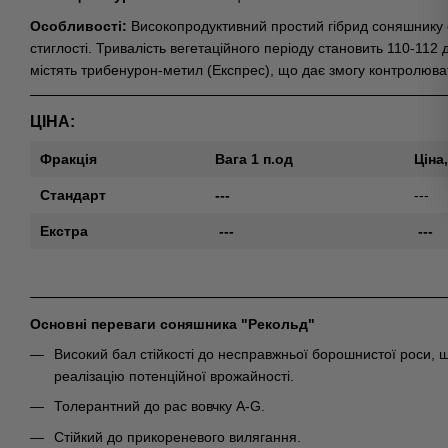
Особливості:
Високопродуктивний простий гібрид соняшнику 
стиглості. Тривалість вегетаційного періоду становить 110-112 д
містять трибенурон-метил (Експрес), що дає змогу контролюват
ЦІНА:
Фракція
Вага 1 п.од
Ціна
Стандарт
---
---
Екстра
---
---
Основні переваги соняшника "Рекольд"
Високий бал стійкості до несправжньої борошнистої роси, 
реалізацію потенційної врожайності.
Толерантний до рас вовчку А-G.
Стійкий до прикореневого вилягання.