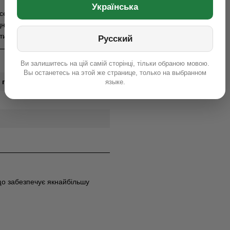
Українська
середньо-ранньої групи
нів. Стійкий до гербіцидів, що
и широкий спектр бур’янів.
Русский
Ви залишитесь на цій самій сторінці, тільки обраною мовою.
Вы останетесь на этой же странице, только на выбранном
, грн з ПДВ
языке.
що забезпечує якнайбільшу