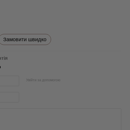
Замовити швидко
нтія
р
Увійти за допомогою