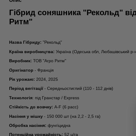
Опис
Гібрид соняшника "Рекольд" від
Ритм"
Назва Гібриду:
"Рекольд"
Країна виробництва:
Україна (Одеська обл, Любашівський р-
Виробник:
ТОВ "Агро Ритм"
Оригінатор
- Франція
Рік урожаю:
2024, 2025
Період вегітації
- Середньостиглий (110 - 112 днів)
Технологія
: під Гранстар / Express
Стійкість до вовчку:
A-F (6 расс)
Насіння у мішку
- 150 000 шт (на 2,2 - 2,5 га)
Обробка насіння:
фунгіцидна
Потенційна урожайність:
52 ц/га