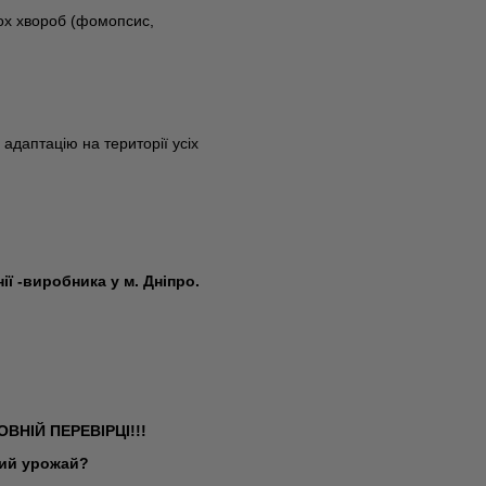
ох хвороб (фомопсис,
адаптацію на території усіх
ї -виробника у м. Дніпро.
ОВНІЙ ПЕРЕВІРЦІ!!!
ший урожай?