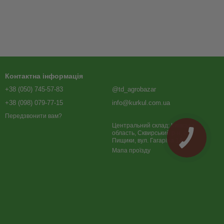
Контактна інформація
+38 (050) 745-57-83
@td_agrobazar
+38 (098) 079-77-15
info@kurkul.com.ua
Передзвонити вам?
Центральний склад: Київська
область, Сквирський р-н, с.
Пищики, вул. Гагаріна 1А/2
Мапа проїзду