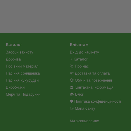
Каталог
Клієнтам
Засоби захисту
Вхід до кабінету
Добрива
⭐ Каталог
Посівний матеріал
🥇 Про нас
Насіння соняшника
💸 Доставка та оплата
Насіння кукурудзи
💱 Обмін та повернення
Виробники
☎️ Контактна інформація
Мерч та Подарунки
📚 Блог
🛡️ Політика конфіденційності
📜 Мапа сайту
Ми в соцмережах