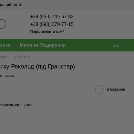
денційності
+38 (050) 745-57-83
+38 (098) 079-77-15
Передзвонити вам?
ники
Мерч та Подарунки
Укр
шника
Агро Ритм
ику Рекольд (під Гранстар)
и відгук
В бажання
ичувальної знижки