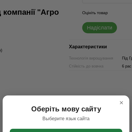
 компанії "Агро
Оцініть товар
Надіслати
Характеристики
н)
Технологія вирощування
Під Г
Стійкість до вовчка
6 рас
×
Оберіть мову сайту
Выберите язык сайта