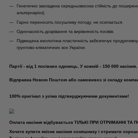
Генетично закладена середньовисока стійкість до поширен
альтернаріоз).
Гарно переносить посушливу погоду, не осипається.
Одночасність дозрівання та вирівняність посівів.
Підвищена екологічна пластичність забезпечує продуктивну 
грунтово-кліматичних зон України.
Партії - від 1 посівних одиниць. У кожній - 150 000 насіння.
Відправка Новою Поштою або самовивоз зі складу компані
100% оригінал з усіма підтверджуючими документами!
Оплата насіння відбувається ТІЛЬКІ ПРИ ОТРИМАННІ ТА П
Хочете купити якісне насіння соняшнику і отримати хоро