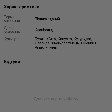
Характеристики
Термін
Післясходовий
внесення
Діюча
Клопіралід
речовина
Культура
Буряк, Жито, Капуста, Кукурудза,
Лаванда, Льон-довгунець, Пшениця,
Ріпак, Ячмінь
Відгуки
Додайте перший відгук