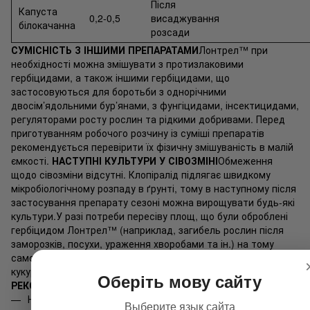
Після
Капуста
0,2-0,5
висаджування
білокачанна
розсади
СУМІСНІСТЬ З ІНШИМИ ПРЕПАРАТАМИ
Лонтрел™ при
необхідності можна змішувати з протизлаковими
гербіцидами, а також іншими гербіцидами, що
застосовуються для боротьби з однорічними
двосім’ядольними бур’янами, з фунгіцидами, інсектицидами,
регуляторами росту рослин та рідкими добривами. Перед
приготуванням робочого розчину із суміші препаратів
рекомендується перевірити їх фізичну змішуваність в малій
ємкості.
НАСТУПНІ КУЛЬТУРИ У СІВОЗМІНІ
Обмеження
щодо сівозміни відсутні. Клопіралід підлягає швидкому
мікробіологічному розпаду в ґрунті, тому в наступному після
застосування препарату сезоні можна вирощувати будь-які
культури.У разі потреби пересіву площ, що були оброблені
гербіцидом Лонтрел™ (наприклад, загибель рослин після
заморозків, посухи, ураження хворобами та ін.) на тому
самому полі після оранки можна вирощувати зернові,
кукурудзу, ріпак, гірчицю, капусту, льон.
ДОДАТКОВІ
Оберіть мову сайту
РЕКОМЕНДАЦІЇ
Несприятливі погодні умови можуть сповільнити прояв
Выберите язык сайта