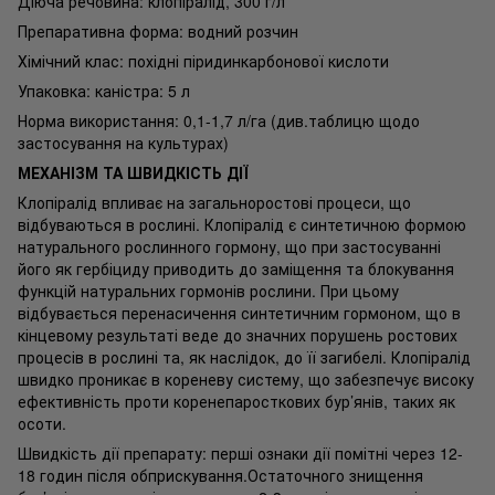
Діюча речовина: клопіралід, 300 г/л
Препаративна форма: водний розчин
Хімічний клас: похідні піридинкарбонової кислоти
Упаковка: каністра: 5 л
Норма використання: 0,1-1,7 л/га (див.таблицю щодо
застосування на культурах)
МЕХАНІЗМ ТА ШВИДКІСТЬ ДІЇ
Клопіралід впливає на загальноростові процеси, що
відбуваються в рослині. Клопіралід є синтетичною формою
натурального рослинного гормону, що при застосуванні
його як гербіциду приводить до заміщення та блокування
функцій натуральних гормонів рослини. При цьому
відбувається перенасичення синтетичним гормоном, що в
кінцевому результаті веде до значних порушень ростових
процесів в рослині та, як наслідок, до її загибелі. Клопіралід
швидко проникає в кореневу систему, що забезпечує високу
ефективність проти коренепаросткових бур’янів, таких як
осоти.
Швидкість дії препарату: перші ознаки дії помітні через 12-
18 годин після обприскування.Остаточного знищення