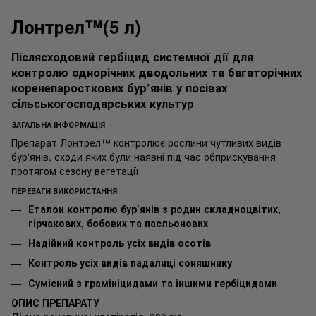
Лонтрел™(5 л)
Післясходовий гербіцид системної дії для
контролю однорічних дводольних та багаторічних
коренепаросткових бур’янів у посівах
сільськогосподарських культур
ЗАГАЛЬНА ІНФОРМАЦІЯ
Препарат Лонтрел™ контролює рослини чутливих видів
бур'янів, сходи яких були наявні під час обприскування
протягом сезону вегетації
ПЕРЕВАГИ ВИКОРИСТАННЯ
Еталон контролю бур’янів з родин складноцвітих,
гірчакових, бобових та пасльонових
Надійний контроль усіх видів осотів
Контроль усіх видів падалиці соняшнику
Сумісний з грамініцидами та іншими гербіцидами
ОПИС ПРЕПАРАТУ