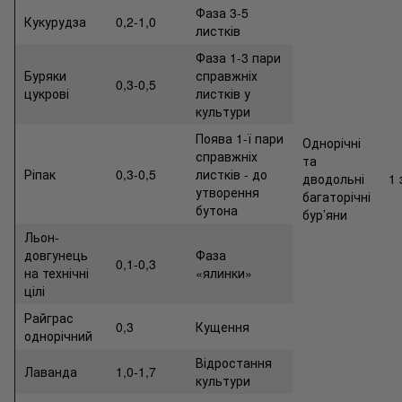
Фаза 3-5
Кукурудза
0,2-1,0
листків
Фаза 1-3 пари
Буряки
справжніх
0,3-0,5
цукрові
листків у
культури
Поява 1-ї пари
Однорічні
справжніх
та
Ріпак
0,3-0,5
листків - до
дводольні
1 
утворення
багаторічні
бутона
бур’яни
Льон-
довгунець
Фаза
0,1-0,3
на технічні
«ялинки»
цілі
Райграс
0,3
Кущення
однорічний
Відростання
Лаванда
1,0-1,7
культури