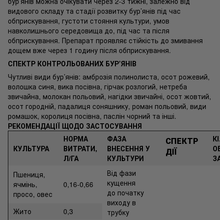
бур’янів можна очікувати через 2-3 тижні, залежно від
видового складу та стадії розвитку бур’янів під час
обприскування, густоти стояння культури, умов
навколишнього середовища до, під час та після
обприскування. Препарат проявляє стійкість до змивання
дощем вже через 1 годину після обприскування.
СПЕКТР КОНТРОЛЬОВАНИХ БУР’ЯНІВ
Чутливі види бур’янів: амброзія полинолиста, осот рожевий,
волошка синя, вика посівна, гірчак розлогий, нетреба
звичайна, молокан польовий, нагідки звичайні, осот жовтий,
осот городній, падалиця соняшнику, роман польовий, види
ромашок, королиця посівна, паслін чорний та інші.
РЕКОМЕНДАЦІЇ ЩОДО ЗАСТОСУВАННЯ
НОРМА
ФАЗА
К
СПЕКТР
КУЛЬТУРА
ВИТРАТИ,
ВНЕСЕННЯ У
О
ДІЇ
Л/ГА
КУЛЬТУРИ
З
Від фази
Пшениця,
кущення
ячмінь,
0,16-0,66
до початку
просо, овес
виходу в
Жито
0,3
трубку