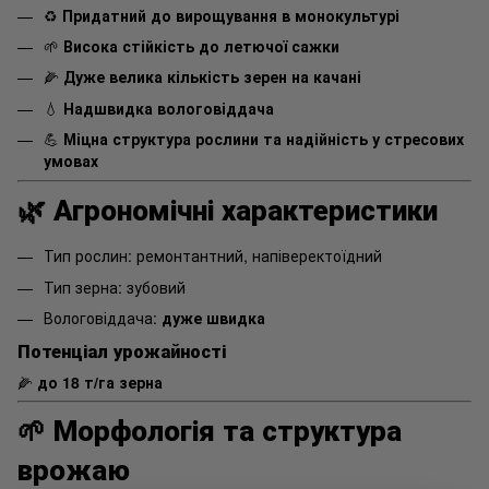
♻️
Придатний до вирощування в монокультурі
🌱
Висока стійкість до летючої сажки
🌽
Дуже велика кількість зерен на качані
💧
Надшвидка вологовіддача
💪
Міцна структура рослини та надійність у стресових
умовах
🌿
Агрономічні характеристики
Тип рослин: ремонтантний, напіверектоїдний
Тип зерна: зубовий
Вологовіддача:
дуже швидка
Потенціал урожайності
🌽
до 18 т/га зерна
🌱
Морфологія та структура
врожаю