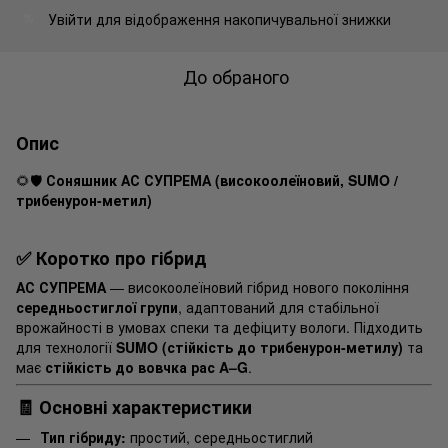
Увійти
для відображення накопичувальної знижки
%
До обраного
Опис
🌻🛡️
Соняшник АС СУПРЕМА (високоолеїновий, SUMO /
трибенурон-метил)
✅ Коротко про гібрид
АС СУПРЕМА
— високоолеїновий гібрид нового покоління
середньостиглої групи
, адаптований для стабільної
врожайності в умовах спеки та дефіциту вологи. Підходить
для технології
SUMO (стійкість до трибенурон-метилу)
та
має
стійкість до вовчка рас A–G
.
🧾 Основні характеристики
Тип гібриду:
простий, середньостиглий