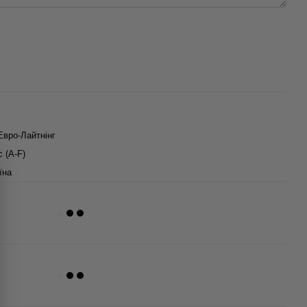
Евро-Лайтнінг
с (A-F)
їна