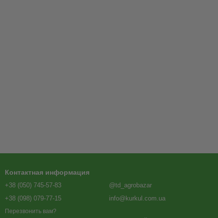
Контактная информация
+38 (050) 745-57-83
@td_agrobazar
+38 (098) 079-77-15
info@kurkul.com.ua
Перезвонить вам?