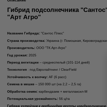
Описание
Гибрид подсолнечника "Сантос
"Арт Агро"
Название Гибрида:
"Сантос Плюс"
Страна производства:
Украина (г. Помошная, Кировоградска
Производитель:
ООО "ТК Арт-Агро"
Год урожая:
2025
Период вегитации
– среднеспелый (101-114 дней)
Технология
: под Евролайтнинг / ClearField
Устойчивость к волчку:
AF (6 расс)
Семена в мешке
– 150 000 шт (на 2,2 – 2,5 га)
Обработка семян:
карбендазим + металлаксил-М
Потенциальная урожайность:
56 ц/га
Гибрид
устойчив к гербицидам группы имидазолинонов 