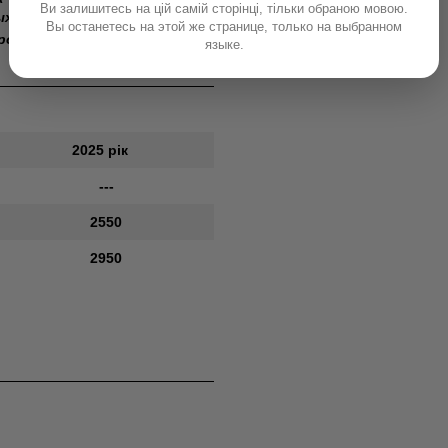
Ви залишитесь на цій самій сторінці, тільки обраною мовою.
ых этапах. Стабильный
Вы останетесь на этой же странице, только на выбранном
рокам посева. Устойчив к
языке.
2025 рік
---
2550
2950