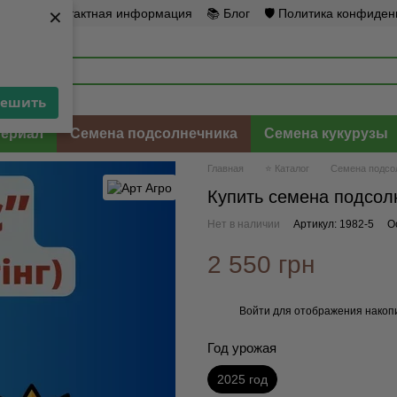
×
×
рат
☎️ Контактная информация
📚 Блог
🛡️ Политика конфиде
решить
решить
териал
Семена подсолнечника
Семена кукурузы
Главная
⭐ Каталог
Семена подсо
Купить семена подсол
Нет в наличии
Артикул: 1982-5
О
2 550 грн
Войти
для отображения накопи
%
Год урожая
2025 год