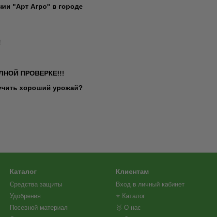
ии "Арт Агро" в городе
!
ЛНОЙ ПРОВЕРКЕ!!!
лучить хороший урожай?
Каталог
Клиентам
Средства защиты
Вход в личный кабинет
Удобрения
⭐ Каталог
Посевной материал
🥇 О нас