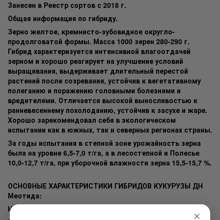
Занесен в Реестр сортов с 2018 г.
Общая информация по гибриду.
Зерно желтое, кремнисто-зубовидное округло-
продолговатой формы. Масса 1000 зерен 280-290 г.
Гибрид характеризуется интенсивной влагоотдачей
зерном и хорошо реагирует на улучшение условий
выращивания, выдерживает длительный перестой
растений после созревания, устойчив к вегетативному
полеганию и поражению головными болезнями и
вредителями. Отличается высокой выносливостью к
ранневесеннему похолоданию, устойчив к засухе и жаре.
Хорошо зарекомендовал себя в экологическом
испытании как в южных, так и северных регионах страны.
За годы испытания в степной зоне урожайность зерна
была на уровне 6,5-7,0 т/га, а в лесостепной и Полесье
10,0-12,7 т/га, при уборочной влажности зерна 15,5-15,7 %.
ОСНОВНЫЕ ХАРАКТЕРИСТИКИ ГИБРИДОВ КУКУРУЗЫ ДН
Меотида:
Назначение – зерно, силос, крупа;
×