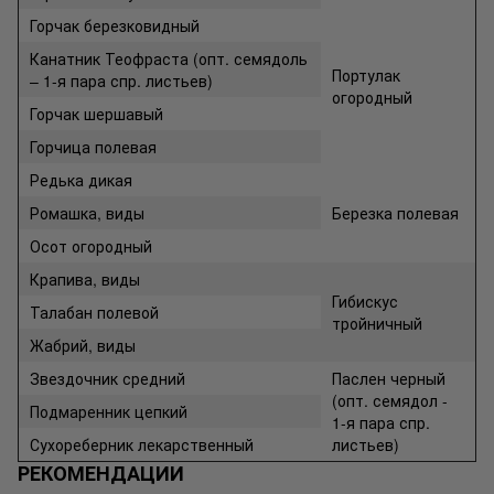
Горчак березковидный
Канатник Теофраста (опт. семядоль
Портулак
– 1-я пара спр. листьев)
огородный
Горчак шершавый
Горчица полевая
Редька дикая
Ромашка, виды
Березка полевая
Осот огородный
Крапива, виды
Гибискус
Талабан полевой
тройничный
Жабрий, виды
Звездочник средний
Паслен черный
(опт. семядол -
Подмаренник цепкий
1-я пара спр.
Сухореберник лекарственный
листьев)
РЕКОМЕНДАЦИИ