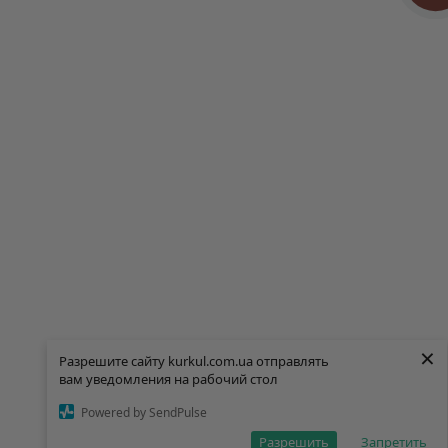
×
×
Разрешите сайту kurkul.com.ua отправлять
Разрешите сайту kurkul.com.ua отправлять
вам уведомления на рабочий стол
вам уведомления на рабочий стол
Powered by SendPulse
Powered by SendPulse
Разрешить
Разрешить
Запретить
Запретить