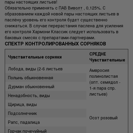
пары настоящих листьев!
Обязательно применять с
ПАВ Виволт
, 0,125%. С
образованием каждой новой пары настоящих листьев в
паслёну уровень его контроля будет существенно
снижаться. В случае перерастания паслена для усиления
его контроля Хармони Классик следует использовать в
баковых смесях с препаратами-партнерами.
СПЕКТР КОНТРОЛИРОВАННЫХ СОРНЯКОВ
СРЕДНЕ
Чувствительные сорняки
Чувствительные
Лобода, виды (2-6 листьев
Амвросия
полинолистая
Полынь обыкновенная
(опт. семядол -
Дурман обыкновенный
1-я пара спр.
листьев)
Ненадобность, виды
Щирица, виды
Подсолнечник
Осот розовый
Рапс, падалица
Горчак почечуйный