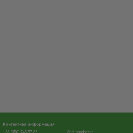
Контактная информация
+38 (050) 745-57-83
@td_agrobazar