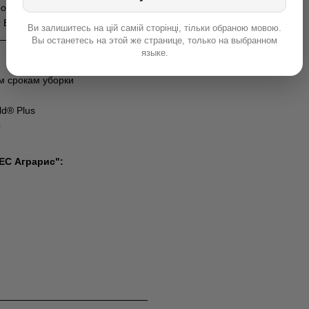
ротиниозу корзины, ржавчины,
Essential®.
Ви залишитесь на цій самій сторінці, тільки обраною мовою.
Вы останетесь на этой же странице, только на выбранном
языке.
м срокам уборки
ld® Plus
ы
С Аграрис":