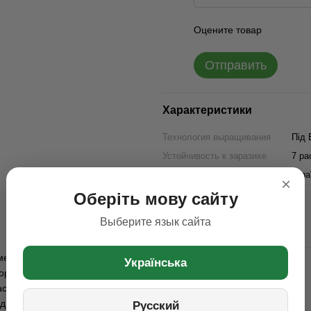
Оцените товар
Отправить
Характеристики
Технология выращивания
Під 
Устойчивость к заразихе
7 ра
Страна производства
Укра
×
Оберіть мову сайту
Выберите язык сайта
комендован к выращиванию в
Українська
оркой: 55-60 тысяч растений на
стений на гектар в условиях
д отличается сильной энергией
Русский