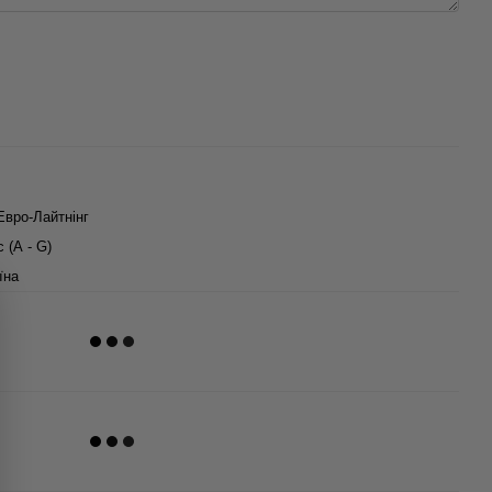
Евро-Лайтнінг
с (А - G)
їна