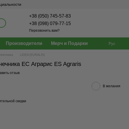
нциальности
+38 (050) 745-57-83
+38 (098) 079-77-15
Перезвонить вам?
Производители
Мерч и Подарки
Рус
лнечника
LIDEA (EURALIS)
ечника ЕС Аграрис ES Agraris
авить отзыв
В желания
тельной скидки