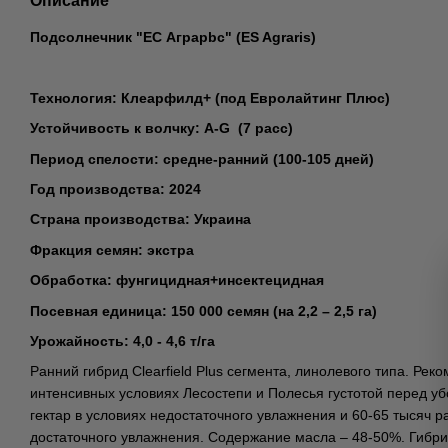
Описание
Подсолнечник
"ЕС Аграрbс" (ES Agraris)
Технология: Клеарфилд+ (под Евролайтинг Плюс)
Устойчивость к волчку:
А-G (7 расс)
Период спелости: средне-ранний (100-105 дней)
Год производства: 2024
Страна производства: Украина
Фракция семян: экстра
Обработка: фунгицидная+инсектецидная
Посевная единица: 150 000 семян (на 2,2 – 2,5 га)
Урожайность:
4,0 - 4,6 т/га
Ранний гибрид Clearfield Plus сегмента, линолевого типа. Ре
интенсивных условиях Лесостепи и Полесья густотой перед уб
гектар в условиях недостаточного увлажнения и 60-65 тысяч ра
достаточного увлажнения. Содержание масла – 48-50%. Гибри