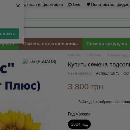
×
×
рат
☎️ Контактная информация
📚 Блог
🛡️ Политика конфиде
решить
решить
териал
Семена подсолнечника
Семена кукурузы
Главная
⭐ Каталог
Семена подсо
Купить семена подсолн
Нет в наличии
Артикул: 1675
Ост
3 800 грн
Войти
для отображения накопи
%
Год урожая
2024 год