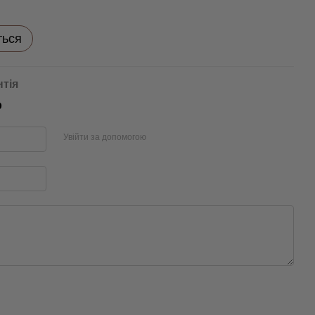
ться
нтія
р
Увійти за допомогою