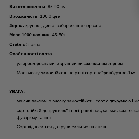
Висота рослини
: 85-90 см
Врожайність
: 100,8 ц/га
Зерно:
крупне , довге, забарвлення червоне
Маса 1000 насінин:
45-50г.
Стебло:
повне
Особливості сорта:
ультроскороспілий, з крупний високоякісним зерном.
Має високу зимостійкість на рівні сорта «Оринбурзька-14»
УВАГА:
маючи виключно високу зимостійкість, сорт є двуручкою і мо
сорт стійкий до грунтової і повітряної посухи, має комплекс
фузаріозу та інш.
Сорт відноситься до групи сильних пшениць