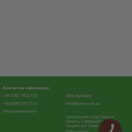
Контактна інформація
+38 (050) 745-57-83
@td_agrobazar
+38 (098) 079-77-15
info@kurkul.com.ua
Передзвонити вам?
Центральний склад: Київська
область, Сквирський р-н, с.
Пищики, вул. Гагаріна 1А/2
Мапа проїзду