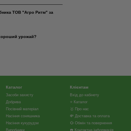
бника ТОВ "Агро Ритм" за
и хороший урожай?
Каталог
Клієнтам
Засоби захисту
Вхід до кабінету
Добрива
⭐ Каталог
Посівний матеріал
🥇 Про нас
Насіння соняшника
💸 Доставка та оплата
Насіння кукурудзи
💱 Обмін та повернення
Виробники
☎️ Контактна інформація