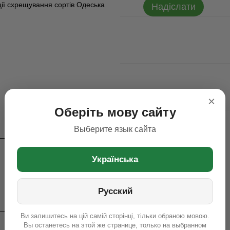
ції схрещування сортів Одеська
Надіслати
×
Оберіть мову сайту
Выберите язык сайта
Українська
Русский
Ви залишитесь на цій самій сторінці, тільки обраною мовою.
Вы останетесь на этой же странице, только на выбранном