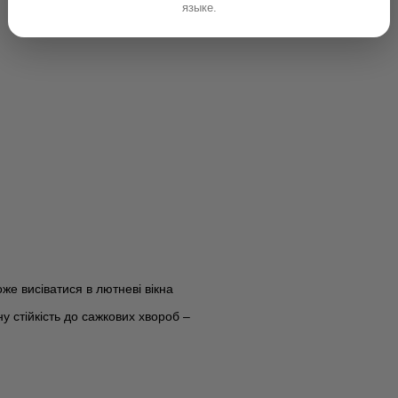
языке.
же висіватися в лютневі вікна
ну стійкість до сажкових хвороб –