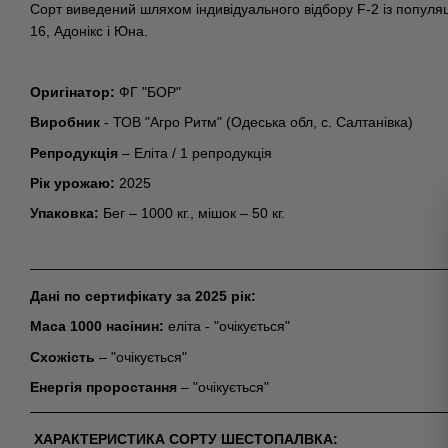
Сорт виведений шляхом індивідуального відбору F-2 із популя
16, Адонікс і Юна.
Оригінатор:
ФГ "БОР"
Виробник
- ТОВ "Агро Ритм" (Одеська обл, с. Салтанівка)
Репродукція
– Еліта / 1 репродукція
Рік урожаю:
2025
Упаковка:
Бег – 1000 кг., мішок – 50 кг.
Дані по сертифікату за 2025 рік:
Маса 1000 насінин:
еліта - "очікується"
Схожість
– "очікується"
Енергія проростання
– "очікується"
ХАРАКТЕРИСТИКА СОРТУ ШЕСТОПАЛВКА: