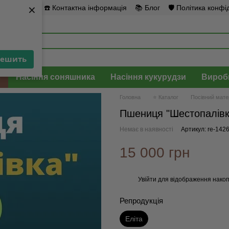
×
×
повернення
☎️ Контактна інформація
📚 Блог
🛡️ Політика конфі
решить
решить
л
Насіння соняшника
Насіння кукурудзи
Вироб
Головна
⭐ Каталог
Посівний мате
Пшениця "Шестопалівк
Немає в наявності
Артикул: re-142
15 000 грн
Увійти
для відображення накоп
%
Репродукція
Еліта