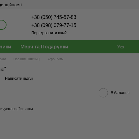
денційності
+38 (050) 745-57-83
+38 (098) 079-77-15
Передзвонити вам?
ники
Мерч та Подарунки
Укр
ріал
Насіння Пшениці
Агро Ритм
а"
6
Написати відгук
В бажання
ичувальної знижки